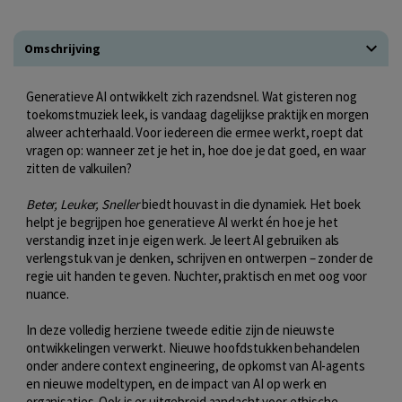
Omschrijving
Generatieve AI ontwikkelt zich razendsnel. Wat gisteren nog
toekomstmuziek leek, is vandaag dagelijkse praktijk en morgen
alweer achterhaald. Voor iedereen die ermee werkt, roept dat
vragen op: wanneer zet je het in, hoe doe je dat goed, en waar
zitten de valkuilen?
Beter, Leuker, Sneller
biedt houvast in die dynamiek. Het boek
helpt je begrijpen hoe generatieve AI werkt én hoe je het
verstandig inzet in je eigen werk. Je leert AI gebruiken als
verlengstuk van je denken, schrijven en ontwerpen – zonder de
regie uit handen te geven. Nuchter, praktisch en met oog voor
nuance.
In deze volledig herziene tweede editie zijn de nieuwste
ontwikkelingen verwerkt. Nieuwe hoofdstukken behandelen
onder andere context engineering, de opkomst van AI-agents
en nieuwe modeltypen, en de impact van AI op werk en
organisaties. Ook is er uitgebreid aandacht voor ethische