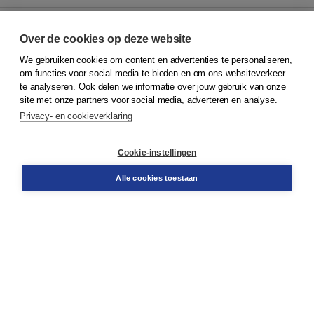
Over de cookies op deze website
We gebruiken cookies om content en advertenties te personaliseren,
© 2026
Koninklijke Boom uitgevers
om functies voor social media te bieden en om ons websiteverkeer
te analyseren. Ook delen we informatie over jouw gebruik van onze
Klantenservice
site met onze partners voor social media, adverteren en analyse.
Service & informatie
Privacy- en cookieverklaring
Contact
Retourneren
Docentenservice
Cookie-instellingen
Snel bestellen
Teamviewer
Alle cookies toestaan
Boom voor jou
Voor de boekhandel
Voor de pers
Publiceren bij Boom
Werken bij Boom & Vacatures
Over Boom
Wat ons drijft