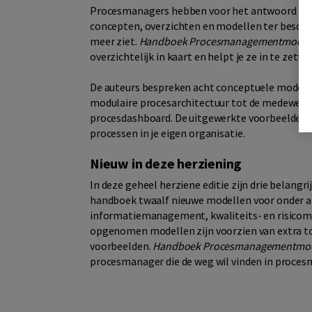
Procesmanagers hebben voor het antwoord op d
concepten, overzichten en modellen ter beschik
meer ziet.
Handboek Procesmanagementmodel
overzichtelijk in kaart en helpt je ze in te zetten
De auteurs bespreken acht conceptuele modell
modulaire procesarchitectuur tot de medewerk
procesdashboard. De uitgewerkte voorbeelden bi
processen in je eigen organisatie.
Nieuw in deze herziening
In deze geheel herziene editie zijn drie belan
handboek twaalf nieuwe modellen voor onder 
informatiemanagement, kwaliteits- en risico
opgenomen modellen zijn voorzien van extra t
voorbeelden.
Handboek Procesmanagementmod
procesmanager die de weg wil vinden in proces