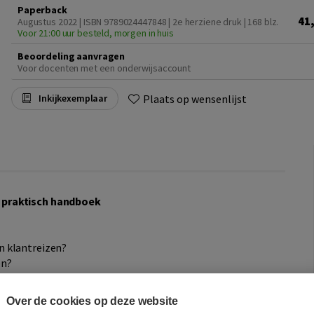
Paperback
41
Augustus 2022 | ISBN 9789024447848 | 2e herziene druk
| 168 blz.
Voor 21:00 uur besteld, morgen in huis
Beoordeling aanvragen
Voor docenten met een onderwijsaccount
Plaats op wensenlijst
Inkijkexemplaar
 praktisch handboek
n klantreizen?
en?
n in mijn organisatie in kaart?
Over de cookies op deze website