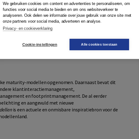
We gebruiken cookies om content en advertenties te personaliseren, om
eze en andere procesvraagstukken een breed scala aan
functies voor social media te bieden en om ons websiteverkeer te
king. Zo veel dat je soms door de bomen het bos niet
analyseren. Ook delen we informatie over jouw gebruik van onze site met
len
brengt de meestgebruikte modellen en formats
onze partners voor social media, adverteren en analyse.
.
Privacy- en cookieverklaring
en en ruim veertig toegepaste procesmodellen. Van de
Cookie-instellingen
Alle cookies toestaan
erreis en van de klantwaardeboom tot het
j alle modellen helpen je om ze toe te passen op de
grijke maturity-modellen opgenomen. Daarnaast bevat dit
andere klantinteractiemanagement,
management en footprintmanagement. De al eerder
oelichting en aangevuld met nieuwe
ellen
is een actuele en onmisbare inspiratiebron voor de
modellenland.