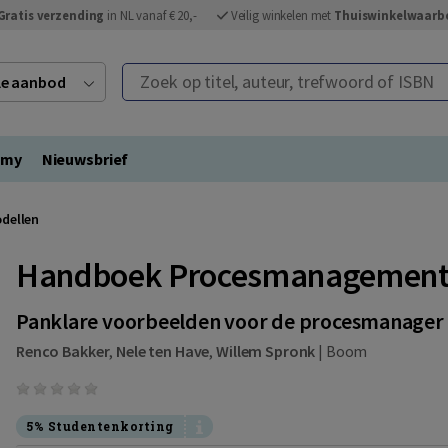
Gratis verzending
in NL vanaf € 20,-
Veilig winkelen met
Thuiswinkelwaarb
Zoek op titel, auteur, trefwoord of ISBN
ele aanbod
emy
Nieuwsbrief
dellen
Handboek Procesmanagement
Panklare voorbeelden voor de procesmanager
Renco Bakker
,
Nele ten Have
,
Willem Spronk
|
Boom
5% Studentenkorting