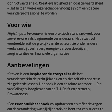
C
onflictvaardigheid,
C
reatievaardigheid en
C
oalitie vaardigheid
– laat hij zien welke eigenschappen nodig zijn om een betere
veranderprofessional te worden.
Voor wie
High Impact Veranderen
is een praktisch standaardwerk voor
zowel ervaren als beginnende veranderaars. Het staat vol
voorbeelden uit de praktijk van de auteur, die onder andere
werkzaam bij overheden, energie- vervoersbedrijven,
zorginstanties en financiële organisaties.
Aanbevelingen
‘Steven is een
inspirerende storyteller
die het
veranderwerk in de praktijk laat zien en zichzelf niet spaart in
zijn geleerde lessen. Het boek is een absolute aanrader!’ – Rini
van Solingen, hoogleraar aan de TU-Delft en partner bij
Prowareness
‘Een
zeer bruikbaar boek
vol opdrachten en reflectievragen
om de verandering waar jij bij betrokken bent tot een succes te