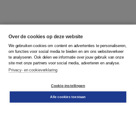
Over de cookies op deze website
We gebruiken cookies om content en advertenties te personaliseren,
© 2026
Koninklijke Boom uitgevers
om functies voor social media te bieden en om ons websiteverkeer
te analyseren. Ook delen we informatie over jouw gebruik van onze
Klantenservice
site met onze partners voor social media, adverteren en analyse.
Service & informatie
Privacy- en cookieverklaring
Contact
Retourneren
Docentenservice
Cookie-instellingen
Snel bestellen
Teamviewer
Alle cookies toestaan
Boom voor jou
Voor de boekhandel
Voor de pers
Publiceren bij Boom
Werken bij Boom & Vacatures