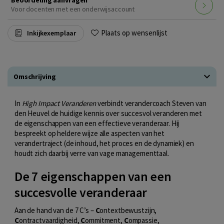
Voor docenten met een onderwijsaccount
Plaats op wensenlijst
Inkijkexemplaar
Omschrijving
In
High Impact Veranderen
verbindt verandercoach Steven van
den Heuvel de huidige kennis over succesvol veranderen met
de eigenschappen van een effectieve veranderaar. Hij
bespreekt op heldere wijze alle aspecten van het
verandertraject (de inhoud, het proces en de dynamiek) en
houdt zich daarbij verre van vage managementtaal.
De 7 eigenschappen van een
succesvolle veranderaar
Aan de hand van de 7 C’s –
C
ontextbewustzijn,
C
ontractvaardigheid,
C
ommitment,
C
ompassie,