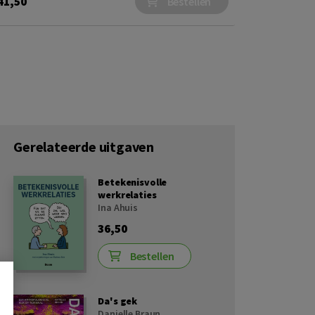
41,50
Bestellen
Gerelateerde uitgaven
Betekenisvolle
werkrelaties
Ina Ahuis
36,50
Bestellen
Da's gek
Danielle Braun