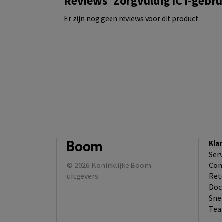
Reviews 'Zorgvuldig ICT-gebru
Er zijn nog geen reviews voor dit product
Kla
Ser
© 2026
Koninklijke Boom
Con
uitgevers
Ret
Doc
Sne
Tea