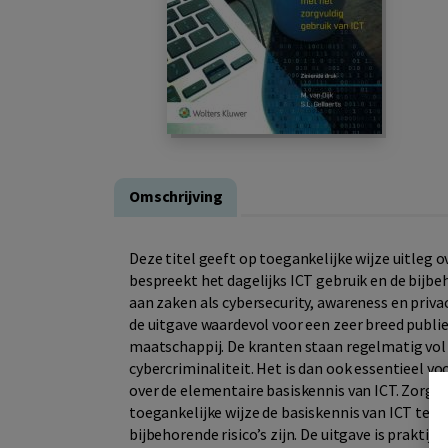
Omschrijving
Deze titel geeft op toegankelijke wijze uitleg o
bespreekt het dagelijks ICT gebruik en de bijbe
aan zaken als cybersecurity, awareness en privac
de uitgave waardevol voor een zeer breed publie
maatschappij. De kranten staan regelmatig vo
cybercriminaliteit. Het is dan ook essentieel v
over de elementaire basiskennis van ICT. Zorgvu
toegankelijke wijze de basiskennis van ICT te be
bijbehorende risico’s zijn. De uitgave is praktij