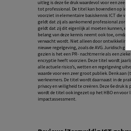
uitleg is deze 6e druk waardevol voor een zeer 
tot professional. De titel kan bovendien op ie
voorziet in elementaire basiskennis ICT die van
geldt dat zij als aankomend professional zorg
geldt dat zij dit eigenlijk al moeten kunnen, echt
belang van deze kennis neemt ook toe, omdat 
verwacht wordt. Niet alleen door ontwikkeling
nieuwe regelgeving, zoals de AVG. Juridisch ge
gezien is het een PR- nachtmerrie als een zieke
encryptie heeft voorzien. Deze titel wordt jaarl
alle actuele risico’s, wetten en regelgeving uit
waarde voor een zeer groot publiek. Denk aan (
werknemers. De titel wordt daarnaast in de pra
privacy en veiligheid te creëren. Deze 6e druk is
wordt de titel ook ingezet op het HBO en voor l
impactassessment.