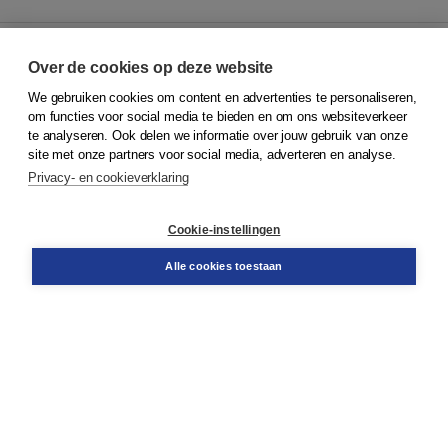
Over de cookies op deze website
We gebruiken cookies om content en advertenties te personaliseren,
© 2026
Koninklijke Boom uitgevers
om functies voor social media te bieden en om ons websiteverkeer
te analyseren. Ook delen we informatie over jouw gebruik van onze
Klantenservice
site met onze partners voor social media, adverteren en analyse.
Service & informatie
Privacy- en cookieverklaring
Contact
Retourneren
Docentenservice
Cookie-instellingen
Snel bestellen
Teamviewer
Alle cookies toestaan
Boom voor jou
Voor de boekhandel
Voor de pers
Publiceren bij Boom
Werken bij Boom & Vacatures
Over Boom
Wat ons drijft