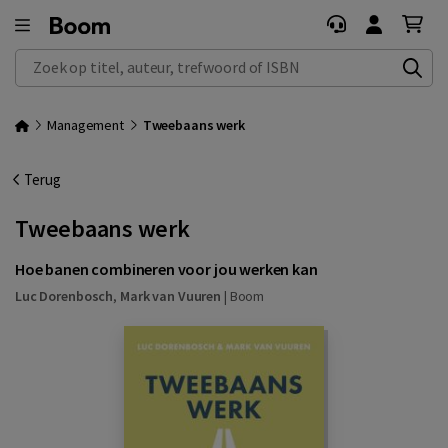
Zoek op titel, auteur, trefwoord of ISBN
Management
Tweebaans werk
Terug
Tweebaans werk
Hoe banen combineren voor jou werken kan
Luc Dorenbosch
,
Mark van Vuuren
|
Boom