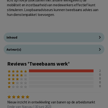
licht op hoe je (ook samen met andere werkgevers) de
mobiliteit en inzetbaarheid van medewerkers effectief kunt
stimuleren. Loopbaanadviseurs kunnen tweebaans advies aan
hun dienstenpakket toevoegen.
Inhoud
Auteur(s)
Reviews 'Tweebaans werk'
2
0
0
0
0
Nieuw inzicht in ontwikkeling van banen op de arbeidsmarkt
Emile van Nassau | 30 juni 2023