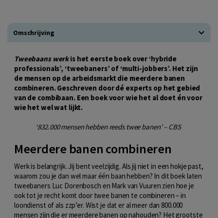
Omschrijving
Tweebaans werk
is het eerste boek over ‘hybride
professionals’, ‘tweebaners’ of ‘multi-jobbers’. Het zijn
de mensen op de arbeidsmarkt die meerdere banen
combineren. Geschreven door dé experts op het gebied
van de combibaan. Een boek voor wie het al doet én voor
wie het wel wat lijkt.
‘832.000 mensen hebben reeds twee banen’ – CBS
Meerdere banen combineren
Werk is belangrijk. Jij bent veelzijdig. Als jij niet in een hokje past,
waarom zou je dan wel maar één baan hebben? In dit boek laten
tweebaners Luc Dorenbosch en Mark van Vuuren zien hoe je
ook tot je recht komt door twee banen te combineren – in
loondienst of als zzp’er. Wist je dat er al meer dan 800.000
mensen zijn die er meerdere banen op nahouden? Het grootste