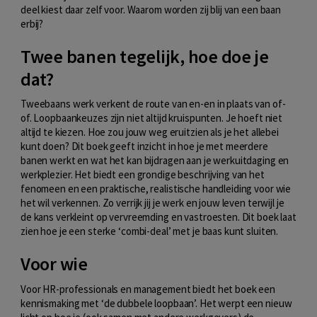
deel kiest daar zelf voor. Waarom worden zij blij van een baan
erbij?
Twee banen tegelijk, hoe doe je
dat?
Tweebaans werk verkent de route van en-en in plaats van of-
of. Loopbaankeuzes zijn niet altijd kruispunten. Je hoeft niet
altijd te kiezen. Hoe zou jouw weg eruitzien als je het allebei
kunt doen? Dit boek geeft inzicht in hoe je met meerdere
banen werkt en wat het kan bijdragen aan je werkuitdaging en
werkplezier. Het biedt een grondige beschrijving van het
fenomeen en een praktische, realistische handleiding voor wie
het wil verkennen. Zo verrijk jij je werk en jouw leven terwijl je
de kans verkleint op vervreemding en vastroesten. Dit boek laat
zien hoe je een sterke ‘combi-deal’ met je baas kunt sluiten.
Voor wie
Voor HR-professionals en management biedt het boek een
kennismaking met ‘de dubbele loopbaan’. Het werpt een nieuw