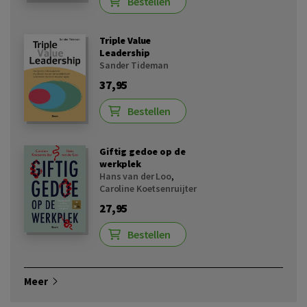
Bestellen
Triple Value
Leadership
Sander Tideman
37,95
Bestellen
Giftig gedoe op de
werkplek
Hans van der Loo
,
Caroline Koetsenruijter
27,95
Bestellen
Meer