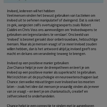
Invloed, iedereen wil het hebben
Veel mensen vinden het bewust gebruiken van tactieken om
invloed uit te oefenen manipulatief of dwingend. Dat is ook niet
zo gek, aangezien zelfs overtuigingsexperts zoals Robert
Cialdini en Chris Voss ons aanmoedigen om ‘invloedwapens te
gebruiken om tegenstanders te verslaan’. Ons beeld van
‘invloed’ is besmet geraakt door onbetrouwbare, hebzuchtige
mensen. Maar als je mensen vraagt of ze meer invloed zouden
willen hebben, dan is het antwoord altijd ja; invloed geeft ons
macht en de kans om verandering teweeg te brengen.
Invloed op een positieve manier gebruiken
Zoe Chance helpt je over de drempel heen en leert je om
invloed op een positieve manier als superkracht te gebruiken.
Met inzichten uit de psychologie en neurowetenschappen laat
Chance zien welke misvattingen over invloed we los moeten
laten – zoals het idee dat mensen je onaardig vinden als je meer
van ze vraagt – en leert je om charismatisch, creatief en
zelfverzekerd te onderhandelen.
Chance helpt je een connectie te vinden met je aangeboren