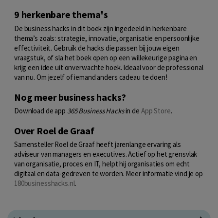
9 herkenbare thema's
De business hacks in dit boek zijn ingedeeld in herkenbare
thema’s zoals: strategie, innovatie, organisatie en persoonlijke
effectiviteit. Gebruik de hacks die passen bij jouw eigen
vraagstuk, of sla het boek open op een willekeurige pagina en
krijg een idee uit onverwachte hoek. Ideaal voor de professional
van nu. Om jezelf of iemand anders cadeau te doen!
Nog meer business hacks?
Download de app
365 Business Hacks
in de
App Store
.
Over Roel de Graaf
Samensteller Roel de Graaf heeft jarenlange ervaring als
adviseur van managers en executives. Actief op het grensvlak
van organisatie, proces en IT, helpt hij organisaties om echt
digitaal en data-gedreven te worden. Meer informatie vind je op
180businesshacks.nl
.