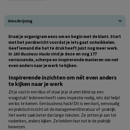
Omschrijving
Draai je organigram eens om en begin met de klant. Start
met het persbericht voordat je iets gaat ontwikkelen.
Geef iemand die het te druk heeft juist nog meer werk.
In
180 Business Hacks
vind je deze en nog 177
verrassende, scherpe en inspirerende manieren om net
even anders naar je werk te kijken.
Inspirerende inzichten om nét even anders
te kijken naar je werk
Zit je vast in een klus of staar je je al uren blind op een
vraagstuk? Iedereen heeft soms inspiratie nodig, iets dat helpt
om los te komen. Een business hack! Dit is een kort, eenvoudig
en praktisch inzicht uit de managementliteratuur of -praktijk.
Het werkt vaak beter dan lange teksten. Ze zetten je aan tot
nadenken, anders kijken. Ze hebben hun nut in de praktijk
bewezen.