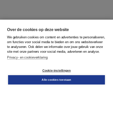
Over de cookies op deze website
We gebruiken cookies om content en advertenties te personaliseren,
© 2026
Koninklijke Boom uitgevers
om functies voor social media te bieden en om ons websiteverkeer
te analyseren. Ook delen we informatie over jouw gebruik van onze
Klantenservice
site met onze partners voor social media, adverteren en analyse.
Service & informatie
Privacy- en cookieverklaring
Contact
Retourneren
Docentenservice
Cookie-instellingen
Snel bestellen
Teamviewer
Alle cookies toestaan
Boom voor jou
Voor de boekhandel
Voor de pers
Publiceren bij Boom
Werken bij Boom & Vacatures