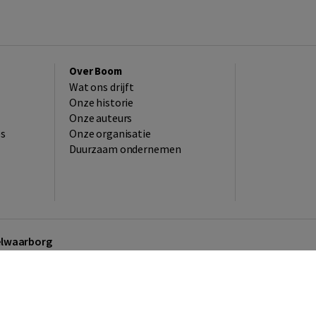
Over Boom
Wat ons drijft
Onze historie
Onze auteurs
es
Onze organisatie
Duurzaam ondernemen
kelwaarborg