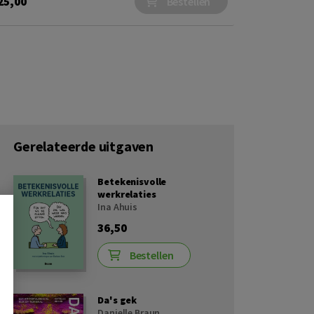
25,00
Bestellen
Gerelateerde uitgaven
Betekenisvolle
werkrelaties
Ina Ahuis
36,50
Bestellen
Da's gek
Danielle Braun