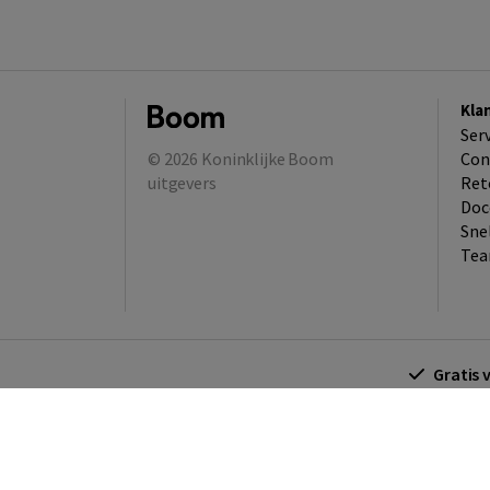
Kla
Ser
© 2026
Koninklijke Boom
Con
uitgevers
Ret
Doc
Sne
Tea
Gratis 
Algemene voorwaarden
Algemene voorwa