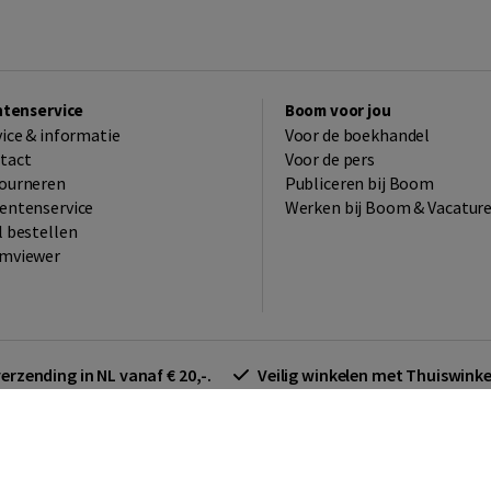
ntenservice
Boom voor jou
vice & informatie
Voor de boekhandel
tact
Voor de pers
ourneren
Publiceren bij Boom
entenservice
Werken bij Boom & Vacatur
l bestellen
mviewer
verzending in NL vanaf € 20,-.
Veilig winkelen met Thuiswin
arden zakelijk
Cookieverklaring
Disclaimer
Privacy policy