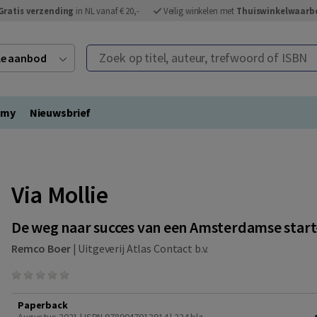
Gratis verzending
in NL vanaf € 20,-
Veilig winkelen met
Thuiswinkelwaarb
Zoek op titel, auteur, trefwoord of ISBN
ele aanbod
emy
Nieuwsbrief
Via Mollie
De weg naar succes van een Amsterdamse star
Remco Boer
|
Uitgeverij Atlas Contact b.v.
Paperback