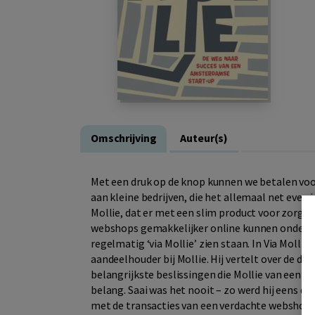
Omschrijving
Auteur(s)
Met een druk op de knop kunnen we betalen voor
aan kleine bedrijven, die het allemaal net even i
Mollie, dat er met een slim product voor zorgt
webshops gemakkelijker online kunnen ondernem
regelmatig ‘via Mollie’ zien staan. In Via Mollie 
aandeelhouder bij Mollie. Hij vertelt over de dri
belangrijkste beslissingen die Mollie van een 
belang. Saai was het nooit – zo werd hij eens doo
met de transacties van een verdachte webshop. K