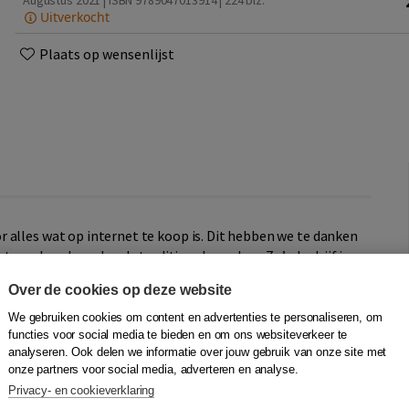
Augustus 2021 | ISBN 9789047013914
| 224 blz.
Uitverkocht
Plaats op wensenlijst
 alles wat op internet te koop is. Dit hebben we te danken
ets anders doen dan de traditionele spelers. Zo’n bedrijf is
 dat consumenten op internet sneller kunnen betalen en
Over de cookies op deze website
en. Wie erop ziet zal in zijn bankoverzicht dan ook
kijkt Remco Boer terug op zijn tijd als directeur en
We gebruiken cookies om content en advertenties te personaliseren, om
jvende kracht achter de razendsnelle groei, en de
functies voor social media te bieden en om ons websiteverkeer te
analyseren. Ook delen we informatie over jouw gebruik van onze site met
kleine startup omvormden tot een internationale speler van
onze partners voor social media, adverteren en analyse.
r de Italiaanse politie van zijn hotelbed gelicht in verband
Privacy- en cookieverklaring
ritisch en eerlijk reflecteert Boer op de zoektocht naar