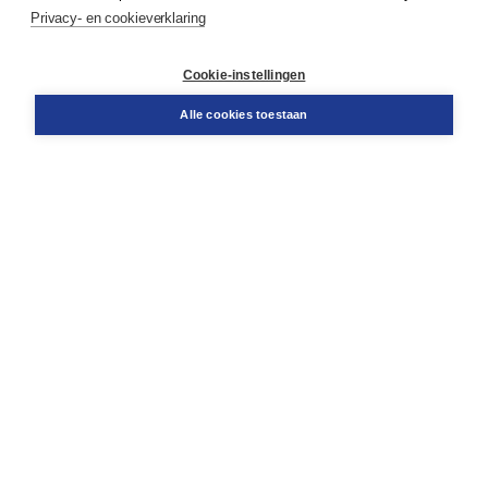
Service & informatie
Privacy- en cookieverklaring
Contact
Retourneren
Docentenservice
Cookie-instellingen
Snel bestellen
Teamviewer
Alle cookies toestaan
Boom voor jou
Voor de boekhandel
Voor de pers
Publiceren bij Boom
Werken bij Boom & Vacatures
Over Boom
Wat ons drijft
Onze historie
Onze auteurs
Onze organisatie
Duurzaam ondernemen
Gratis verzending in NL vanaf € 20,-.