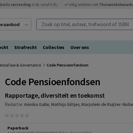
Gratis verzending
in NL vanaf € 20,-
Veilig winkelen met
Thuiswinkelwaarb
Zoek op titel, auteur, trefwoord of ISBN
ele aanbod
echt
Strafrecht
Collecties
Over ons
nancial law & Governance
Code Pensioenfondsen
Code Pensioenfondsen
Rapportage, diversiteit en toekomst
Redactie:
Annika Galle
,
Mathijs Giltjes
,
Marjolein de Ruijter-Nobe
Paperback