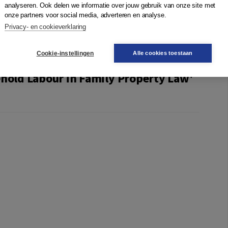
analyseren. Ook delen we informatie over jouw gebruik van onze site met
legal systems. The book concludes with a comparative
onze partners voor social media, adverteren en analyse.
harlotte Declerck.
Privacy- en cookieverklaring
Cookie-instellingen
Alle cookies toestaan
ehold Labour in Family Property Law'