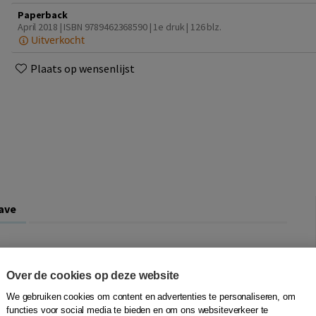
Paperback
April 2018 | ISBN 9789462368590 | 1e druk
| 126 blz.
Uitverkocht
Plaats op wensenlijst
ave
he valorisation and compensation of household labour in
tants. Academic experts from Belgium (Prof. Charlotte
Over de cookies op deze website
. Katharina Lugani), England & Wales (Prof. Anne Barlow),
We gebruiken cookies om content en advertenties te personaliseren, om
Netherlands (Prof. Leon Verstappen and Prof. Wilbert
functies voor social media te bieden en om ons websiteverkeer te
in & Catalonia (Prof. Josep Ferrer-Riba) examine the