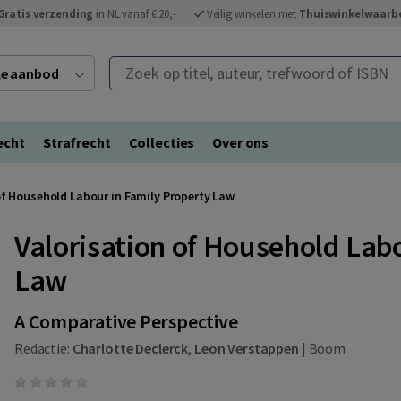
Gratis verzending
in NL vanaf € 20,-
Veilig winkelen met
Thuiswinkelwaarb
Zoek op titel, auteur, trefwoord of ISBN
ele aanbod
echt
Strafrecht
Collecties
Over ons
of Household Labour in Family Property Law
Valorisation of Household Lab
Law
A Comparative Perspective
Redactie:
Charlotte Declerck
,
Leon Verstappen
|
Boom