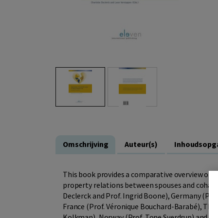
Omschrijving
Auteur(s)
Inhoudsopg
This book provides a comparative overview of t
property relations between spouses and cohabi
Declerck and Prof. Ingrid Boone), Germany (Prof
France (Prof. Véronique Bouchard-Barabé), The 
Kolkman), Norway (Prof. Tone Sverdrup) and Spa