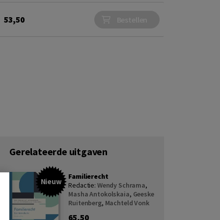
53,50
Bestellen
Gerelateerde uitgaven
Familierecht
Nieuw
Redactie:
Wendy Schrama
,
Masha Antokolskaia
,
Geeske
Ruitenberg
,
Machteld Vonk
65,50