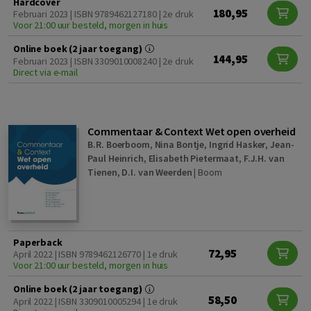
Hardcover
180,95
Februari 2023 | ISBN 9789462127180 | 2e druk
Voor 21:00 uur besteld, morgen in huis
Online boek (2 jaar toegang)
144,95
Februari 2023 | ISBN 3309010008240 | 2e druk
Direct via e-mail
Commentaar & Context Wet open overheid
B.R. Boerboom
,
Nina Bontje
,
Ingrid Hasker
,
Jean-
Paul Heinrich
,
Elisabeth Pietermaat
,
F.J.H. van
Tienen
,
D.I. van Weerden
|
Boom
Paperback
72,95
April 2022 | ISBN 9789462126770 | 1e druk
Voor 21:00 uur besteld, morgen in huis
Online boek (2 jaar toegang)
58,50
April 2022 | ISBN 3309010005294 | 1e druk