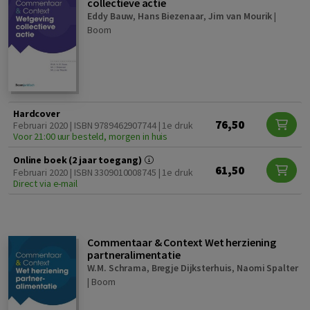
collectieve actie
Eddy Bauw
,
Hans Biezenaar
,
Jim van Mourik
|
Boom
Hardcover
76,50
Februari 2020 | ISBN 9789462907744 | 1e druk
Voor 21:00 uur besteld, morgen in huis
Online boek (2 jaar toegang)
61,50
Februari 2020 | ISBN 3309010008745 | 1e druk
Direct via e-mail
Commentaar & Context Wet herziening
partneralimentatie
W.M. Schrama
,
Bregje Dijksterhuis
,
Naomi Spalter
|
Boom