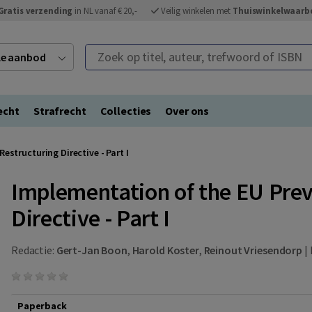
Gratis verzending
in NL vanaf € 20,-
Veilig winkelen met
Thuiswinkelwaarb
Zoek op titel, auteur, trefwoord of ISBN
ele aanbod
echt
Strafrecht
Collecties
Over ons
estructuring Directive - Part I
Implementation of the EU Prev
Directive - Part I
Redactie:
Gert-Jan Boon
,
Harold Koster
,
Reinout Vriesendorp
|
Paperback