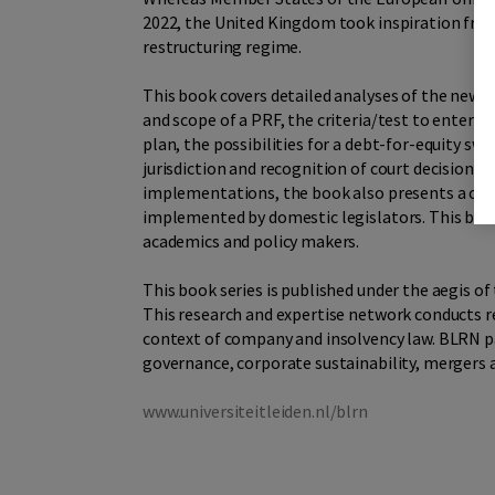
2022, the United Kingdom took inspiration from
restructuring regime.
This book covers detailed analyses of the new o
and scope of a PRF, the criteria/test to enter a P
plan, the possibilities for a debt-for-equity sw
jurisdiction and recognition of court decisions
implementations, the book also presents a comp
implemented by domestic legislators. This book 
academics and policy makers.
This book series is published under the aegis 
This research and expertise network conducts re
context of company and insolvency law. BLRN pa
governance, corporate sustainability, mergers a
www.universiteitleiden.nl/blrn