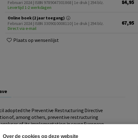
84,95
Februari 2024 | ISBN 9789047301868 | 1e druk
| 294 blz.
Levertijd 1-2 werkdagen
Online boek (2 jaar toegang)
67,95
Februari 2024 | ISBN 3309010008110 | 1e druk
| 294 blz.
Direct via e-mail
Plaats op wensenlijst
ave
il adopted the Preventive Restructuring Directive
ion of, among others, preventive restructuring
 analyses of its implementation in seven European
 Greece, The Netherlands, and the United Kingdom.
Over de cookies op deze website
were under a duty to complete implementation by July