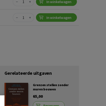
−
+
In winkelwagen
Quantity
−
+
In winkelwagen
Gerelateerde uitgaven
Grenzen stellen zonder
muren bouwen
65,00
Reserveer