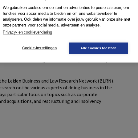
 it when voluntarily introducing reforms to its
We gebruiken cookies om content en advertenties te personaliseren, om
functies voor social media te bieden en om ons websiteverkeer te
analyseren. Ook delen we informatie over jouw gebruik van onze site met
onze partners voor social media, adverteren en analyse.
r reformed PRFs across Europe, including the objective
Privacy- en cookieverklaring
RF, the involved actors, the possibilities for a stay, the
ap, the effects of a PRF on executory contracts and
 taken during a PRF. Drawing on the domestic
Cookie-instellingen
Alle cookies toestaan
arative study evaluating the different policy options
functions as an insightful source for practitioners,
of the Leiden Business and Law Research Network (BLRN).
search on the various aspects of doing business in the
ys particular focus on topics such as corporate
nd acquisitions, and restructuring and insolvency.