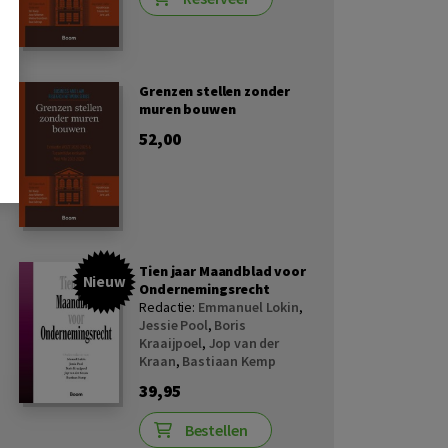
Grenzen stellen zonder
muren bouwen
52,00
Tien jaar Maandblad voor
Nieuw
Ondernemingsrecht
Redactie:
Emmanuel Lokin
,
Jessie Pool
,
Boris
Kraaijpoel
,
Jop van der
Kraan
,
Bastiaan Kemp
39,95
Bestellen