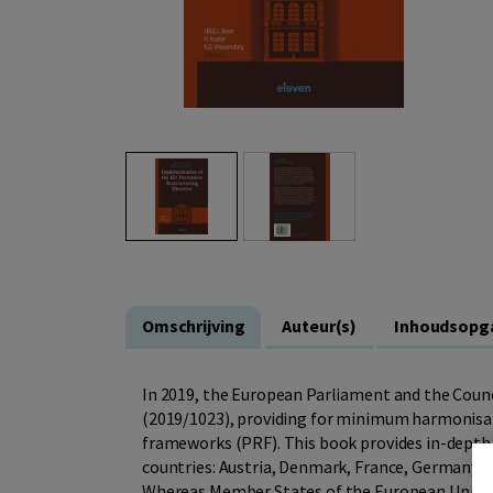
Omschrijving
Auteur(s)
Inhoudsopg
In 2019, the European Parliament and the Counc
(2019/1023), providing for minimum harmonisat
frameworks (PRF). This book provides in-depth
countries: Austria, Denmark, France, Germany,
Whereas Member States of the European Union 