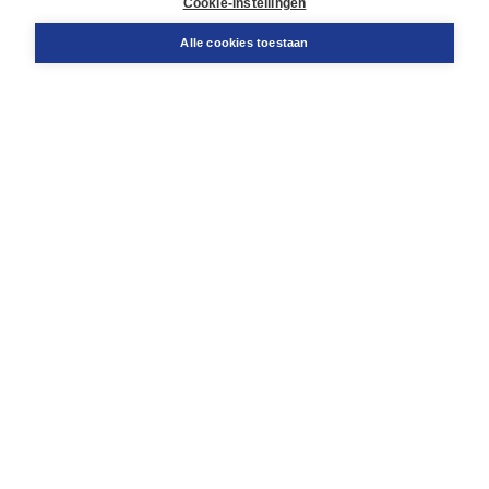
Cookie-instellingen
Snel bestellen
Teamviewer
Alle cookies toestaan
Boom voor jou
Voor de boekhandel
Voor de pers
Publiceren bij Boom
Werken bij Boom & Vacatures
Over Boom
Wat ons drijft
Onze historie
Onze auteurs
Onze organisatie
Duurzaam ondernemen
Gratis verzending in NL vanaf € 20,-.
Veilig winkelen met Thuiswinkelwaarborg