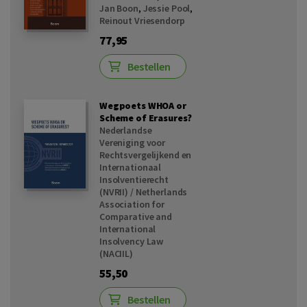
Jan Boon
,
Jessie Pool
,
Reinout Vriesendorp
77,95
Bestellen
Wegpoets WHOA or
Scheme of Erasures?
Nederlandse
Vereniging voor
Rechtsvergelijkend en
Internationaal
Insolventierecht
(NVRII) / Netherlands
Association for
Comparative and
International
Insolvency Law
(NACIIL)
55,50
Bestellen