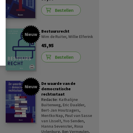
Bestellen
Bestuursrecht
Nieuw
Wim de Ruiter
,
Willie Elferink
45,95
Bestellen
De waarde van de
Nieuw
democratische
rechtsstaat
Redactie:
Kathalijne
Buitenweg
,
Eric Daalder
,
Bert-Jan Houtzagers
,
Mentko Nap
,
Paul van Sasse
van IJsselt
,
Yvo Senden
,
Hanna Sevenster
,
Rosa
Uylenburg
,
Ben Vermeulen
,