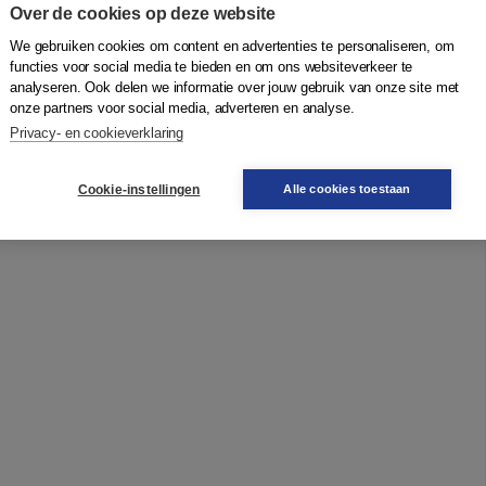
Over de cookies op deze website
verschijnen ook publicaties door jongere VAR-leden in
We gebruiken cookies om content en advertenties te personaliseren, om
functies voor social media te bieden en om ons websiteverkeer te
analyseren. Ook delen we informatie over jouw gebruik van onze site met
onze partners voor social media, adverteren en analyse.
Privacy- en cookieverklaring
stijd'
Cookie-instellingen
Alle cookies toestaan