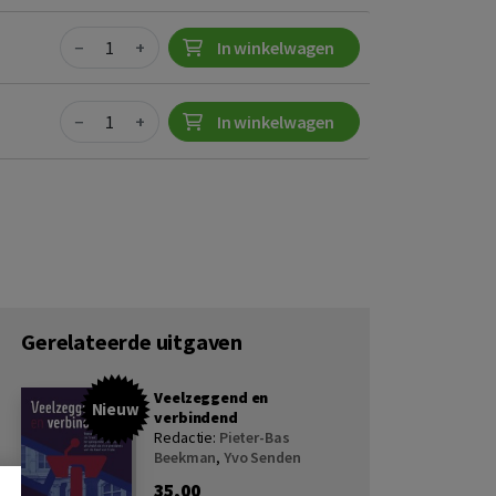
Quantity
−
+
In winkelwagen
Quantity
−
+
In winkelwagen
Gerelateerde uitgaven
Veelzeggend en
Nieuw
verbindend
Redactie:
Pieter-Bas
Beekman
,
Yvo Senden
35,00