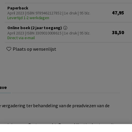
Paperback
47,95
April 2023 | ISBN 9789462127852 | 1e druk
| 95 blz.
Levertijd 1-2 werkdagen
Online boek (2 jaar toegang)
38,50
April 2023 | ISBN 3309010008615 | 1e druk
| 95 blz.
Direct via e-mail
Plaats op wensenlijst
ave
 vergadering ter behandeling van de preadviezen van de
ereniging voor Bestuursrecht. Deze publicaties bestaan uit
hema’s en verslagen van de jaarvergaderingen van de