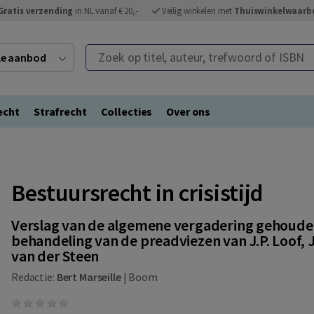
Gratis verzending
in NL vanaf € 20,-
Veilig winkelen met
Thuiswinkelwaarb
Zoek op titel, auteur, trefwoord of ISBN
ele aanbod
echt
Strafrecht
Collecties
Over ons
Bestuursrecht in crisistijd
Verslag van de algemene vergadering gehoude
behandeling van de preadviezen van J.P. Loof, J.
van der Steen
Redactie:
Bert Marseille
|
Boom