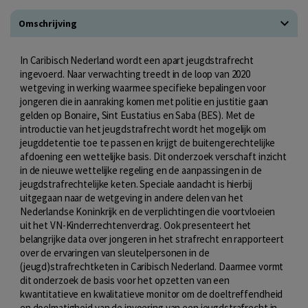
Omschrijving
In Caribisch Nederland wordt een apart jeugdstrafrecht
ingevoerd. Naar verwachting treedt in de loop van 2020
wetgeving in werking waarmee specifieke bepalingen voor
jongeren die in aanraking komen met politie en justitie gaan
gelden op Bonaire, Sint Eustatius en Saba (BES). Met de
introductie van het jeugdstrafrecht wordt het mogelijk om
jeugddetentie toe te passen en krijgt de buitengerechtelijke
afdoening een wettelijke basis. Dit onderzoek verschaft inzicht
in de nieuwe wettelijke regeling en de aanpassingen in de
jeugdstrafrechtelijke keten. Speciale aandacht is hierbij
uitgegaan naar de wetgeving in andere delen van het
Nederlandse Koninkrijk en de verplichtingen die voortvloeien
uit het VN-Kinderrechtenverdrag. Ook presenteert het
belangrijke data over jongeren in het strafrecht en rapporteert
over de ervaringen van sleutelpersonen in de
(jeugd)strafrechtketen in Caribisch Nederland. Daarmee vormt
dit onderzoek de basis voor het opzetten van een
kwantitatieve en kwalitatieve monitor om de doeltreffendheid
en doelmatigheid van de invoering van een jeugdstrafrecht in