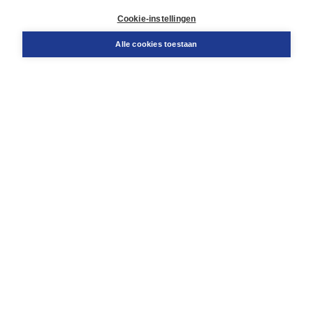
Retourneren
Docentenservice
Cookie-instellingen
Snel bestellen
Teamviewer
Alle cookies toestaan
Boom voor jou
Voor de boekhandel
Voor de pers
Publiceren bij Boom
Werken bij Boom & Vacatures
Over Boom
Wat ons drijft
Onze historie
Onze auteurs
Onze organisatie
Duurzaam ondernemen
Gratis verzending in NL vanaf € 20,-.
Veilig winkelen met Thuiswinkelwaarborg