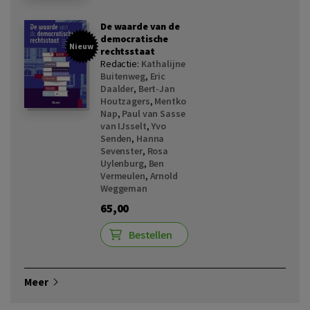
De waarde van de
democratische
Nieuw
rechtsstaat
Redactie:
Kathalijne
Buitenweg
,
Eric
Daalder
,
Bert-Jan
Houtzagers
,
Mentko
Nap
,
Paul van Sasse
van IJsselt
,
Yvo
Senden
,
Hanna
Sevenster
,
Rosa
Uylenburg
,
Ben
Vermeulen
,
Arnold
Weggeman
65,00
Bestellen
Meer