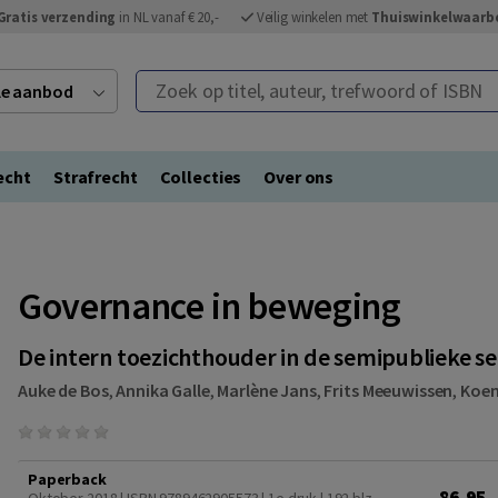
Gratis verzending
in NL vanaf € 20,-
Veilig winkelen met
Thuiswinkelwaarb
Zoek op titel, auteur, trefwoord of ISBN
ele aanbod
echt
Strafrecht
Collecties
Over ons
Governance in beweging
De intern toezichthouder in de semipublieke s
Auke de Bos
,
Annika Galle
,
Marlène Jans
,
Frits Meeuwissen
,
Koen
Paperback
86,95