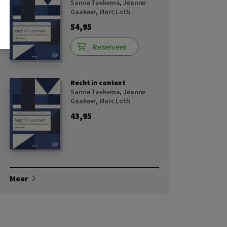
Sanne Taekema
,
Jeanne
Gaakeer
,
Marc Loth
54,95
Reserveer
Recht in context
Sanne Taekema
,
Jeanne
Gaakeer
,
Marc Loth
43,95
Meer