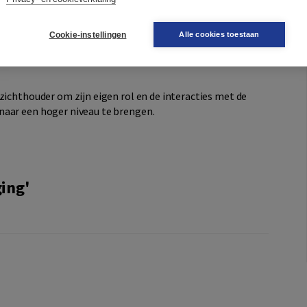
ar bijna iedereen mee te maken heeft of gaat krijgen.
ook van vitaal belang voor Nederland.
Cookie-instellingen
Alle cookies toestaan
een ‘Plan Do Check Act’-model specifiek voor het intern
zichthouder om zijn eigen rol en de interacties met de
naar een hoger niveau te brengen.
ing'