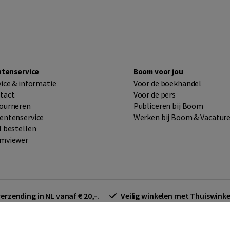
ntenservice
Boom voor jou
vice & informatie
Voor de boekhandel
tact
Voor de pers
ourneren
Publiceren bij Boom
entenservice
Werken bij Boom & Vacatur
l bestellen
mviewer
verzending in NL vanaf € 20,-.
Veilig winkelen met Thuiswin