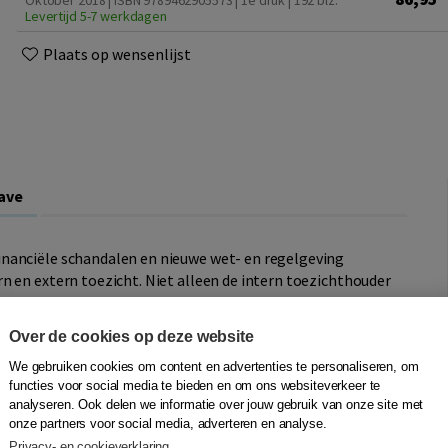
Oktober 2018 | ISBN 9789462905573 | 1e druk
| 192 blz.
Levertijd 5-7 werkdagen
Plaats op wensenlijst
ave
nanciële schandalen en nieuwe wet- en regelgeving
n en extern toezicht. Niet alleen de intern toezichthouder
ng. Ook externe toezichthouders en de externe
re rol gekregen.
Over de cookies op deze website
eze partijen en is tot stand gekomen na theoretisch
We gebruiken cookies om content en advertenties te personaliseren, om
functies voor social media te bieden en om ons websiteverkeer te
en, een online enquête en ronde tafel bijeenkomsten.
analyseren. Ook delen we informatie over jouw gebruik van onze site met
onze partners voor social media, adverteren en analyse.
oensector, de woningcorporatiesector en de zorgsector.
Privacy- en cookieverklaring