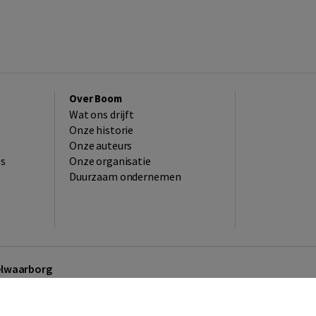
Over Boom
Wat ons drijft
Onze historie
Onze auteurs
es
Onze organisatie
Duurzaam ondernemen
kelwaarborg