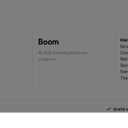
Kla
Ser
© 2026
Koninklijke Boom
Con
uitgevers
Ret
Doc
Sne
Tea
Gratis 