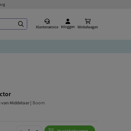
org
Inloggen
Klantenservice
Winkelwagen
ector
 van Middelaar
|
Boom
Quantity
−
+
In winkelwagen