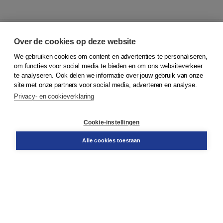
Over de cookies op deze website
We gebruiken cookies om content en advertenties te personaliseren,
© 2026
Koninklijke Boom uitgevers
om functies voor social media te bieden en om ons websiteverkeer
te analyseren. Ook delen we informatie over jouw gebruik van onze
Klantenservice
site met onze partners voor social media, adverteren en analyse.
Service & informatie
Privacy- en cookieverklaring
Contact
Retourneren
Docentenservice
Cookie-instellingen
Snel bestellen
Teamviewer
Alle cookies toestaan
Boom voor jou
Voor de boekhandel
Voor de pers
Publiceren bij Boom
Werken bij Boom & Vacatures
Over Boom