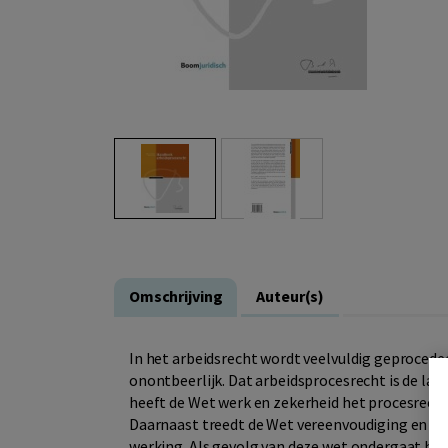
Omschrijving
Auteur(s)
In het arbeidsrecht wordt veelvuldig geprocedee
onontbeerlijk. Dat arbeidsprocesrecht is de laat
heeft de Wet werk en zekerheid het procesrecht 
Daarnaast treedt de Wet vereenvoudiging en dig
werking. Als gevolg van deze wet ondergaat het 