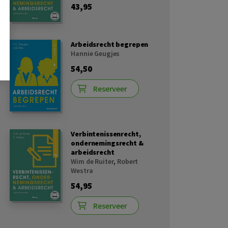
43,95
Arbeidsrecht begrepen
Hannie Geugjes
54,50
Reserveer
Verbintenissenrecht,
ondernemingsrecht &
arbeidsrecht
Wim de Ruiter
,
Robert
Westra
54,95
Reserveer