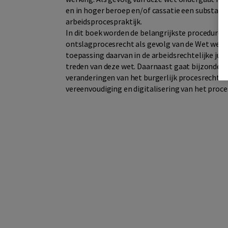
en in hoger beroep en/of cassatie een substantië
arbeidsprocespraktijk.
In dit boek worden de belangrijkste procedures i
ontslagprocesrecht als gevolg van de Wet werk
toepassing daarvan in de arbeidsrechtelijke jur
treden van deze wet. Daarnaast gaat bijzondere
veranderingen van het burgerlijk procesrecht a
vereenvoudiging en digitalisering van het proce