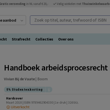
Gratis verzending
in NL vanaf € 20,-
Veilig winkelen met
Thuiswinkelwaarb
Zoek op titel, auteur, trefwoord of ISBN
ele aanbod
echt
Strafrecht
Collecties
Over ons
Handboek arbeidsprocesrecht
Vivian Bij de Vaate
|
Boom
5% Studentenkorting
Hardcover
Maart 2018 | ISBN 9789462904330 | 1e druk
| 326 blz.
Uitverkocht