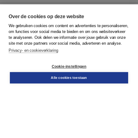
Over de cookies op deze website
We gebruiken cookies om content en advertenties te personaliseren,
© 2026
Koninklijke Boom uitgevers
om functies voor social media te bieden en om ons websiteverkeer
te analyseren. Ook delen we informatie over jouw gebruik van onze
Klantenservice
site met onze partners voor social media, adverteren en analyse.
Service & informatie
Privacy- en cookieverklaring
Contact
Retourneren
Docentenservice
Cookie-instellingen
Snel bestellen
Teamviewer
Alle cookies toestaan
Boom voor jou
Voor de boekhandel
Voor de pers
Publiceren bij Boom
Werken bij Boom & Vacatures
Over Boom
Wat ons drijft