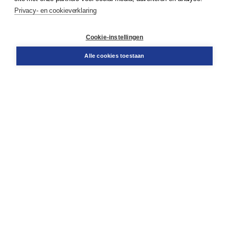
Service & informatie
Privacy- en cookieverklaring
Contact
Retourneren
Docentenservice
Cookie-instellingen
Snel bestellen
Teamviewer
Alle cookies toestaan
Boom voor jou
Voor de boekhandel
Voor de pers
Publiceren bij Boom
Werken bij Boom & Vacatures
Over Boom
Wat ons drijft
Onze historie
Onze auteurs
Onze organisatie
Duurzaam ondernemen
Gratis verzending in NL vanaf € 20,-.