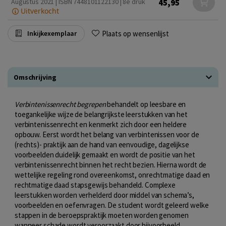
45,95
Augustus 2021 | ISBN 7448101122130 | 8e druk
Uitverkocht
Plaats op wensenlijst
Inkijkexemplaar
Omschrijving
Verbintenissenrecht begrepen
behandelt op leesbare en
toegankelijke wijze de belangrijkste leerstukken van het
verbintenissenrecht en kenmerkt zich door een heldere
opbouw. Eerst wordt het belang van verbintenissen voor de
(rechts)- praktijk aan de hand van eenvoudige, dagelijkse
voorbeelden duidelijk gemaakt en wordt de positie van het
verbintenissenrecht binnen het recht bezien. Hierna wordt de
wettelijke regeling rond overeenkomst, onrechtmatige daad en
rechtmatige daad stapsgewijs behandeld. Complexe
leerstukken worden verhelderd door middel van schema’s,
voorbeelden en oefenvragen. De student wordt geleerd welke
stappen in de beroepspraktijk moeten worden genomen
wanneer schade wordt veroorzaakt door bijvoorbeeld