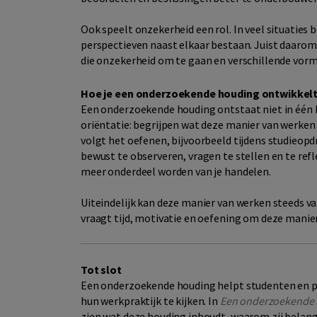
Ook speelt onzekerheid een rol. In veel situaties
perspectieven naast elkaar bestaan. Juist daaro
die onzekerheid om te gaan en verschillende vorm
Hoe je een onderzoekende houding ontwikkel
Een onderzoekende houding ontstaat niet in één 
oriëntatie: begrijpen wat deze manier van werken 
volgt het oefenen, bijvoorbeeld tijdens studieopdr
bewust te observeren, vragen te stellen en te re
meer onderdeel worden van je handelen.
Uiteindelijk kan deze manier van werken steeds va
vraagt tijd, motivatie en oefening om deze mani
Tot slot
Een onderzoekende houding helpt studenten en pr
hun werkpraktijk te kijken. In
Een onderzoekende
zien wat deze houding inhoudt, waarom zij belangr