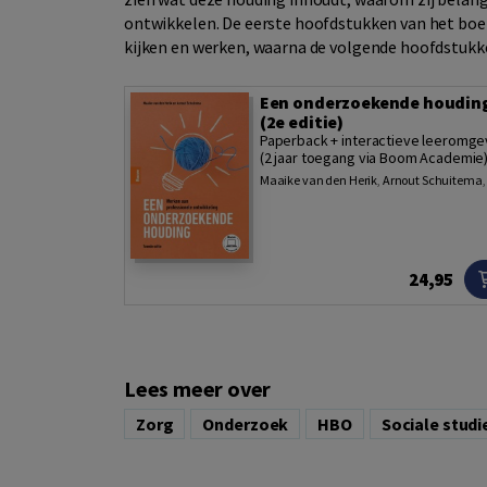
ontwikkelen. De eerste hoofdstukken van het boe
kijken en werken, waarna de volgende hoofdstukke
Een onderzoekende houdin
(2e editie)
Paperback + interactieve leeromge
(2 jaar toegang via Boom Academie
Maaike van den Herik
,
Arnout Schuitema
24,95
Lees meer over
Zorg
Onderzoek
HBO
Sociale studi