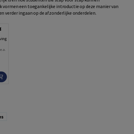
k vormen een toegankelijke introductie op deze manier van
n verder ingaan op de afzonderlijke onderdelen.
g
ving
)
,
e.a.
es