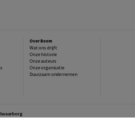
Over Boom
Wat ons drijft
Onze historie
Onze auteurs
es
Onze organisatie
Duurzaam ondernemen
kelwaarborg