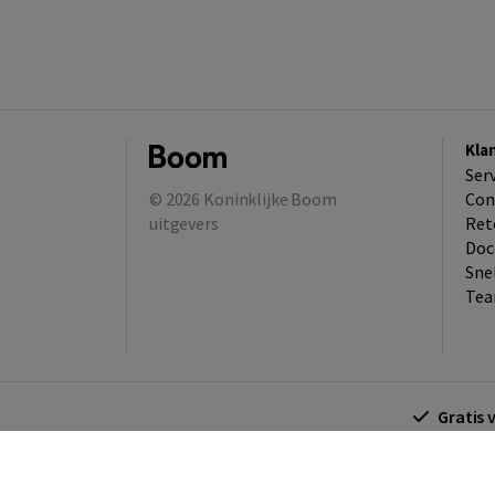
Kla
Ser
© 2026
Koninklijke Boom
Con
uitgevers
Ret
Doc
Sne
Tea
Gratis 