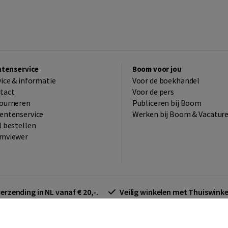
ntenservice
Boom voor jou
vice & informatie
Voor de boekhandel
tact
Voor de pers
ourneren
Publiceren bij Boom
entenservice
Werken bij Boom & Vacatur
l bestellen
mviewer
verzending in NL vanaf € 20,-.
Veilig winkelen met Thuiswin