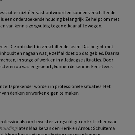
 bestaat er niet één vast antwoord en kunnen verschillende
m is een onderzoekende houding belangrijk. Ze helpt om met
en van kennis zorgvuldig tegen elkaar af te wegen.
t
keer.
Die
ontikkelt
in verschillende fasen. Dat begint met
inhoudt en nagaan wat je zelf al doet op dat gebied. Daarna
achten, in stage of werk en in alledaagse situaties. Door
flecteren op wat er gebeurt, kunnen de kenmerken steeds
nzelfsprekender worden in professionele situaties. Het
er van denken en werken eigen te maken
.
ofessionals om bewuster, zorgvuldiger en kritischer naar
 houding
laten Maaike van den Herik en Arnout Schuitema
ijk is en hoe studenten die stap voor stap kunnen