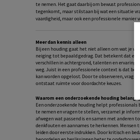
te nemen. Het gaat daarbij om bewust profession
tegenkomt, maar stilstaan bij wat een situatie v
vaardigheid, maar ook een professionele manier 
Meer dan kennis alleen
Bij een houding gaat het niet alleen om wat je w
neiging tot bepaald gedrag. Dat betekent dat e
verschillen in achtergrond, talenten en ervaringen
weg. Juist in een professionele context is dat bel
kan worden opgelost. Door te observeren, vragen 
ontstaat ruimte voor doordachte keuzes.
Waarom een onderzoekende houding belangrij
Een onderzoekende houding helpt professionals bet
te nemen en vragen te stellen, verzamel je informa
afwegen wat passend is en samen met anderen to
denkfouten en aannames te herkennen. Mensen tre
leiden door eerste indrukken. Door kritisch en be
beoordelen en beslissingen beter te onderbouwen