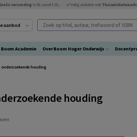
Gratis verzending
in NL vanaf € 20,-
Veilig winkelen met
Thuiswinkelwaarb
Zoek op titel, auteur, trefwoord of ISBN
ele aanbod
Boom Academie
Over Boom Hoger Onderwijs
Docentpro
n onderzoekende houding
onderzoekende houding
ezen