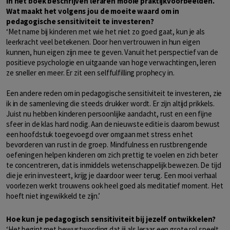
In het boek beschrijven leraren mooie praktijkvoorbeelden.
Wat maakt het volgens jou de moeite waard om in
pedagogische sensitiviteit te investeren?
‘Met name bij kinderen met wie het niet zo goed gaat, kun je als
leerkracht veel betekenen. Door hen vertrouwen in hun eigen
kunnen, hun eigen zijn mee te geven. Vanuit het perspectief van de
positieve psychologie en uitgaande van hoge verwachtingen, leren
ze sneller en meer. Er zit een selffulfilling prophecy in.
Een andere reden om in pedagogische sensitiviteit te investeren, zie
ik in de samenleving die steeds drukker wordt. Er zijn altijd prikkels.
Juist nu hebben kinderen persoonlijke aandacht, rust en een fijne
sfeer in de klas hard nodig. Aan de nieuwste editie is daarom bewust
een hoofdstuk toegevoegd over omgaan met stress en het
bevorderen van rust in de groep. Mindfulness en rustbrengende
oefeningen helpen kinderen om zich prettig te voelen en zich beter
te concentreren, dat is inmiddels wetenschappelijk bewezen. De tijd
die je erin investeert, krijg je daardoor weer terug. Een mooi verhaal
voorlezen werkt trouwens ook heel goed als meditatief moment. Het
hoeft niet ingewikkeld te zijn.’
Hoe kun je pedagogisch sensitiviteit bij jezelf ontwikkelen?
‘Het begint met bewustwording dat jij als leraar een grote rol speelt,