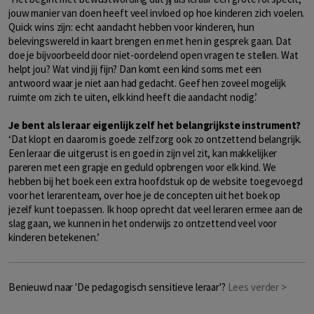
jouw manier van doen heeft veel invloed op hoe kinderen zich voelen.
Quick wins zijn: echt aandacht hebben voor kinderen, hun
belevingswereld in kaart brengen en met hen in gesprek gaan. Dat
doe je bijvoorbeeld door niet-oordelend open vragen te stellen. Wat
helpt jou? Wat vind jij fijn? Dan komt een kind soms met een
antwoord waar je niet aan had gedacht. Geef hen zoveel mogelijk
ruimte om zich te uiten, elk kind heeft die aandacht nodig.’
Je bent als leraar eigenlijk zelf het belangrijkste instrument?
‘Dat klopt en daarom is goede zelfzorg ook zo ontzettend belangrijk.
Een leraar die uitgerust is en goed in zijn vel zit, kan makkelijker
pareren met een grapje en geduld opbrengen voor elk kind. We
hebben bij het boek een extra hoofdstuk op de website toegevoegd
voor het lerarenteam, over hoe je de concepten uit het boek op
jezelf kunt toepassen. Ik hoop oprecht dat veel leraren ermee aan de
slag gaan, we kunnen in het onderwijs zo ontzettend veel voor
kinderen betekenen.’
Benieuwd naar 'De pedagogisch sensitieve leraar'?
Lees verder >