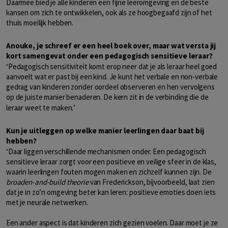
Daarmee bied je alle kinderen een fijne leeromgeving en de beste
kansen om zich te ontwikkelen, ook als ze hoogbegaafd zijn of het
thuis moeilijk hebben.
Anouke, je schreef er een heel boek over, maar wat versta jij
kort samengevat onder een pedagogisch sensitieve leraar?
‘
Pedagogisch sensitiviteit komt erop neer dat je als leraar heel goed
aanvoelt wat er past bij een kind. Je kunt het verbale en non-verbale
gedrag van kinderen zonder oordeel observeren en hen vervolgens
op de juiste manier benaderen. De kern zit in de verbinding die de
’
leraar weet te maken.
Kun je uitleggen op welke manier leerlingen daar baat bij
hebben?
‘
Daar liggen verschillende mechanismen onder. Een pedagogisch
sensitieve leraar zorgt voor een positieve en veilige sfeer in de klas,
waarin leerlingen fouten mogen maken en zichzelf kunnen zijn. De
broaden-and-build theorie
van Frederickson, bijvoorbeeld, laat zien
dat je in zo’n omgeving beter kan leren: positieve emoties doen iets
met je neurale netwerken.
Een ander aspect is dat kinderen zich gezien voelen. Daar moet je ze