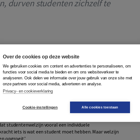
, durven studenten zichzelf te
verbaast Dopmeijer niet. Volgens haar heeft corona zichtbaar
et door corona ontstaan, maar wel uitvergroot. Daardoor
Over de cookies op deze website
’
We gebruiken cookies om content en advertenties te personaliseren, om
functies voor social media te bieden en om ons websiteverkeer te
bleem zit niet in studenten. Maar het is ook te kort door de
analyseren. Ook delen we informatie over jouw gebruik van onze site met
Prestatiedruk ontstaat in een bredere context:
onze partners voor social media, adverteren en analyse.
r wonen, toekomstperspectief, crises die zich opstapelen.
Privacy- en cookieverklaring
dit niet alleen. Het is één van de plekken waar die druk
Cookie-instellingen
Alle cookies toestaan
dat studentenwelzijn vooral een individuele
kracht iets is wat een student moet hebben. Maar welzijn
en opgroeit.’