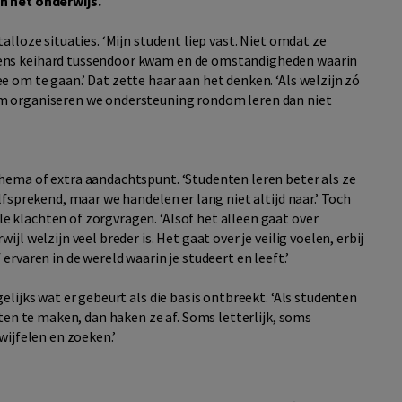
in het onderwijs.
alloze situaties. ‘Mijn student liep vast. Niet omdat ze
ens keihard tussendoor kwam en de omstandigheden waarin
 om te gaan.’ Dat zette haar aan het denken. ‘Als welzijn zó
om organiseren we ondersteuning rondom leren dan niet
hema of extra aandachtspunt. ‘Studenten leren beter als ze
lfsprekend, maar we handelen er lang niet altijd naar.’ Toch
 klachten of zorgvragen. ‘Alsof het alleen gaat over
jl welzijn veel breder is. Het gaat over je veilig voelen, erbij
ervaren in de wereld waarin je studeert en leeft.’
elijks wat er gebeurt als die basis ontbreekt. ‘Als studenten
uten te maken, dan haken ze af. Soms letterlijk, soms
wijfelen en zoeken.’