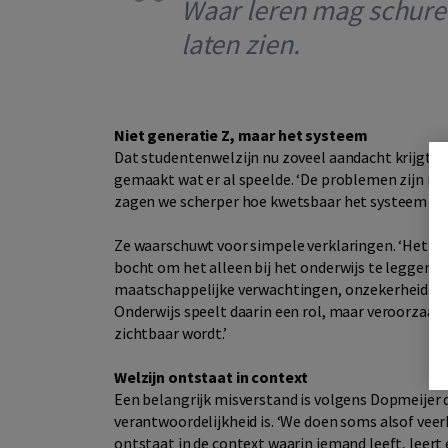
Waar leren mag schuren
laten zien.
Niet generatie Z, maar het systeem
Dat studentenwelzijn nu zoveel aandacht krijgt, 
gemaakt wat er al speelde. ‘De problemen zijn ni
zagen we scherper hoe kwetsbaar het systeem is.
Ze waarschuwt voor simpele verklaringen. ‘Het pro
bocht om het alleen bij het onderwijs te leggen. 
maatschappelijke verwachtingen, onzekerheid ove
Onderwijs speelt daarin een rol, maar veroorzaakt 
zichtbaar wordt.’
Welzijn ontstaat in context
Een belangrijk misverstand is volgens Dopmeijer 
verantwoordelijkheid is. ‘We doen soms alsof veer
ontstaat in de context waarin iemand leeft, leert 