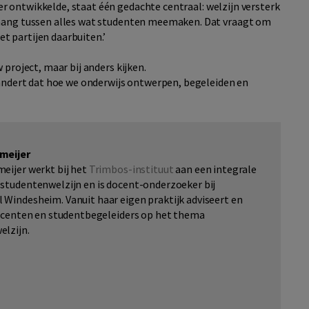
er ontwikkelde, staat één gedachte centraal: welzijn versterk
nhang tussen alles wat studenten meemaken. Dat vraagt om
 partijen daarbuiten.’
 project, maar bij anders kijken.
randert dat hoe we onderwijs ontwerpen, begeleiden en
meijer
eijer werkt bij het
Trimbos-instituut
aan een integrale
studentenwelzijn en is docent-onderzoeker bij
Windesheim. Vanuit haar eigen praktijk adviseert en
docenten en studentbegeleiders op het thema
elzijn.