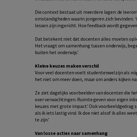
Die context bestaat uit meerdere lagen: de leero
omstandigheden waarin jongeren zich bevinden. ‘D
lessen zijn ingericht. Hoe feedback wordt gegeven.
Dat betekent niet dat docenten alles moeten oplo
Het vraagt om samenhang tussen onderwijs, bege
buiten het onderwijs.’
Kleine keuzes maken verschil
Voor veel docenten voelt studentenwelzijn als nóg
het niet om meer doen, maar om anders kijken naar
Ze ziet dagelijks voorbeelden van docenten die he
over verwachtingen. Ruimte geven voor eigen inbr
keuzes met grote impact.’ Ook voorbeeldgedrag spee
als ik iets lastig vind. Ik doe niet alsof ik alles w
te zijn.’
Van losse acties naar samenhang