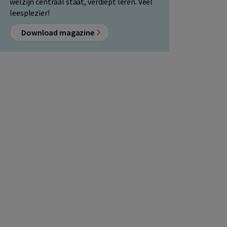
welzijn centraal staat, verdiept leren. Veel
leesplezier!
Download magazine