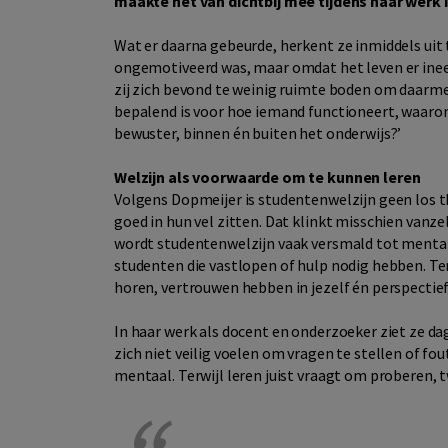
maakte het van dichtbij mee tijdens haar werk 
Wat er daarna gebeurde, herkent ze inmiddels uit t
ongemotiveerd was, maar omdat het leven er ine
zij zich bevond te weinig ruimte boden om daarmee
bepalend is voor hoe iemand functioneert, waar
bewuster, binnen én buiten het onderwijs?’
Welzijn als voorwaarde om te kunnen leren
Volgens Dopmeijer is studentenwelzijn geen los t
goed in hun vel zitten. Dat klinkt misschien vanze
wordt studentenwelzijn vaak versmald tot mentale
studenten die vastlopen of hulp nodig hebben. Terwi
horen, vertrouwen hebben in jezelf én perspectief 
In haar werk als docent en onderzoeker ziet ze dag
zich niet veilig voelen om vragen te stellen of fo
mentaal. Terwijl leren juist vraagt om proberen, t