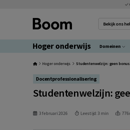
Bekijk ons h
Hoger onderwijs
Domeinen
Hoger onderwijs
Studentenwelzijn: geen bonus
Docentprofessionalisering
Studentenwelzijn: ge
3 februari 2026
Leestijd:
3 min
776x