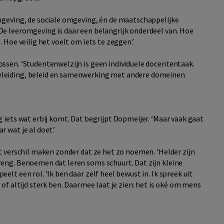
mgeving, de sociale omgeving, én de maatschappelijke
e leeromgeving is daar een belangrijk onderdeel van. Hoe
 Hoe veilig het voelt om iets te zeggen.’
ssen. ‘Studentenwelzijn is geen individuele docententaak.
leiding, beleid en samenwerking met andere domeinen
 iets wat erbij komt. Dat begrijpt Dopmeijer. ‘Maar vaak gaat
 wat je al doet.’
t verschil maken zonder dat ze het zo noemen. ‘Helder zijn
eng. Benoemen dat leren soms schuurt. Dat zijn kleine
lt een rol. ‘Ik ben daar zelf heel bewust in. Ik spreek uit
eet of altijd sterk ben. Daarmee laat je zien: het is oké om mens