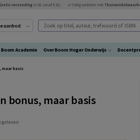
Gratis verzending
in NL vanaf € 20,-
Veilig winkelen met
Thuiswinkelwaarb
Zoek op titel, auteur, trefwoord of ISBN
ele aanbod
Boom Academie
Over Boom Hoger Onderwijs
Docentpro
, maar basis
en bonus, maar basis
 gelezen