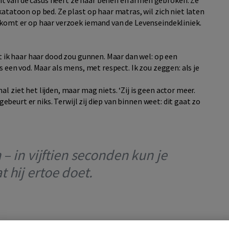
katatoon op bed. Ze plast op haar matras, wil zich niet laten
 komt er op haar verzoek iemand van de Levenseindekliniek.
at ik haar haar dood zou gunnen. Maar dan wel: op een
s een vod. Maar als mens, met respect. Ik zou zeggen: als je
l ziet het lijden, maar mag niets. ‘Zij is geen actor meer.
 gebeurt er niks. Terwijl zij diep van binnen weet: dit gaat zo
 – in vijftien seconden kun je
 hij ertoe doet.