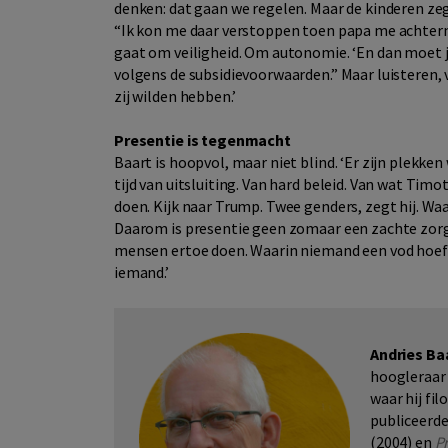
denken: dat gaan we regelen. Maar de kinderen ze
“Ik kon me daar verstoppen toen papa me achterna 
gaat om veiligheid. Om autonomie. ‘En dan moet j
volgens de subsidievoorwaarden.” Maar luisteren, v
zij wilden hebben.’
Presentie is tegenmacht
Baart is hoopvol, maar niet blind. ‘Er zijn plekken
tijd van uitsluiting. Van hard beleid. Van wat Ti
doen. Kijk naar Trump. Twee genders, zegt hij. W
Daarom is presentie geen zomaar een zachte zorg.
mensen ertoe doen. Waarin niemand een vod hoeft 
iemand.’
Andries Ba
hoogleraar 
waar hij fi
publiceerd
(2004) en
P