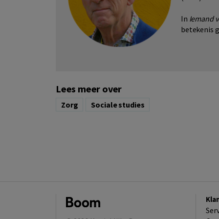
In
Iemand v
betekenis g
Lees meer over
Zorg
Sociale studies
Kla
Ser