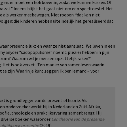
ggen: er moet een hok bovenin, zodat we kunnen kussen. Of:
zat.” Ineens blijkt: het gaat niet om een speeltoestel. Het
e als werker meebewegen. Niet roepen: “dat kan niet
olgen: die kinderen hebben uiteindelijk het gerealiseerd dat
 waar presentie lukt en waar ze niet aanslaat. We leven in een
mothy Snyder “sadopopulisme” noemt: plezier hebben in pijn
aarom? Waarom wil je mensen opzettelijk raken?’
 Het is ook verzet. ‘Een manier van samenleven waarin
te zijn. Waarin je kunt zeggen: ik ben iemand – voor
art
is grondlegger van de presentietheorie. Als
en onderzoeker werkt hij in Nederland en Zuid-Afrika,
losofie, theologie en praktijkervaring samenbrengt. Hij
e diverse boeken waaronder
Een theorie van de presentie
raktijkboek presentie
(2019).