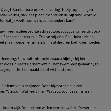
’, zegt Baart, ‘maar ook via ervaring’. In zijn opleidingen
 social worker, dan leef je een maand van de bijstand. Word je
len dat je voelt hoe het is aan de andere kant.’
ouw in een isoleercel. ‘Ze schreeuwde, spuugde, smeerde poep
half achter het muurtje. Ze kon mij zien. En ik luisterde en
leef maar roepen en gillen. En na al die uren had ik vermoeden
rinnering. Ze is ooit misbruikt, waarschijnlijk bij het
n vroeg: “Heeft Bernard iets bij het zwemmen gedaan?”, zei
 begrepen. En het maakt uit of wilt luisteren.’
. ‘Je kunt klein beginnen. Door bijvoorbeeld in een
eiken?”, maar: “Wat leeft hier? Wat zou voor deze mensen
in een wijk. De kinderen willen een nieuw fort. De werkers