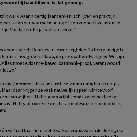
 gewoon bij haar blijven, is dat genoeg.’
tdik werk waarin dertig jaar denken, schrijven en praktijk
meer is dan een warme houding of een vriendelijke intentie.
ijn. Van kijken. En ja, ook van verzet.’
nomen, aarzelt Baart even, maar zegt dan: ‘Ik ben geneigd te
kdruk is hoog, de tijd krap, de protocollen dwingend. We zijn
Alles moet evidence-based, databank-proof, verantwoord
niet zo.’
te. ‘Ze voelen: dit is het niet. Ze willen nabij kunnen zijn,
. Maar daar krijgen ze vaak nauwelijks speelruimte voor.’
m van vrijheid’. Het is geen vrijblijvende zachtheid, maar
tiek is. ‘Het gaat over wie we als samenleving binnenhouden,
en.’
Één verhaal laat hem niet los: ‘Een vrouw van in de dertig, die
t van de casus heeft ze haar benen en armen gebroken. Ze