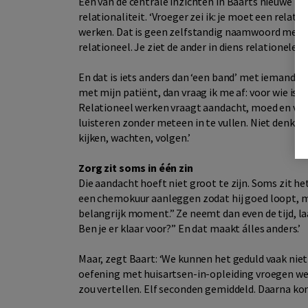
Een van de centrale inzichten in Baarts nieuwe boe
relationaliteit. ‘Vroeger zei ik: je moet een relat
werken. Dat is geen zelfstandig naamwoord meer, 
relationeel. Je ziet de ander in diens relationele n
En dat is iets anders dan ‘een band’ met iemand he
met mijn patiënt, dan vraag ik me af: voor wie is d
Relationeel werken vraagt aandacht, moed en voor
luisteren zonder meteen in te vullen. Niet denken: 
kijken, wachten, volgen.’
Zorg zit soms in één zin
Die aandacht hoeft niet groot te zijn. Soms zit he
een chemokuur aanleggen zodat hij goed loopt, ma
belangrijk moment.” Ze neemt dan even de tijd, la
Ben je er klaar voor?” En dat maakt álles anders.’
Maar, zegt Baart: ‘We kunnen het geduld vaak nie
oefening met huisartsen-in-opleiding vroegen we d
zou vertellen. Elf seconden gemiddeld. Daarna k