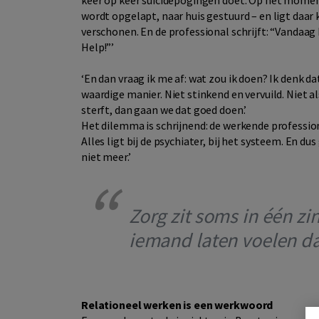
wordt opgelapt, naar huis gestuurd – en ligt daar 
verschonen. En de professional schrijft: “Vandaag
Help!”’
‘En dan vraag ik me af: wat zou ik doen? Ik denk d
waardige manier. Niet stinkend en vervuild. Niet al
sterft, dan gaan we dat goed doen.’
Het dilemma is schrijnend: de werkende professiona
Alles ligt bij de psychiater, bij het systeem. En dus
niet meer.’
Zorg zit soms in één zin
iemand laten voelen dat
Relationeel werken is een werkwoord