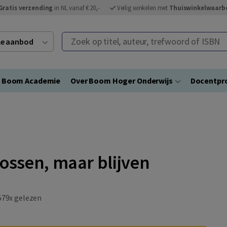
Gratis verzending
in NL vanaf € 20,-
Veilig winkelen met
Thuiswinkelwaarb
Zoek op titel, auteur, trefwoord of ISBN
ele aanbod
Boom Academie
Over Boom Hoger Onderwijs
Docentpro
ossen, maar blijven
79x gelezen