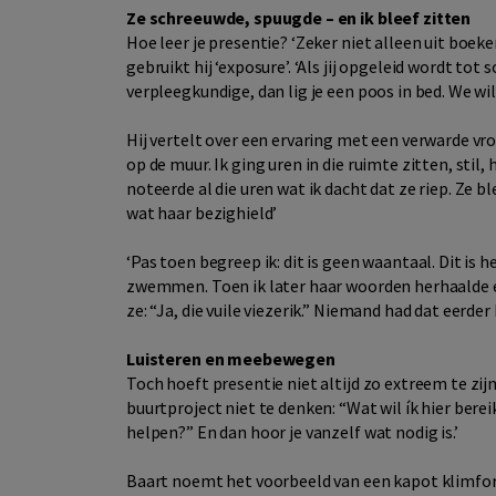
Ze schreeuwde, spuugde – en ik bleef zitten
Hoe leer je presentie? ‘Zeker niet alleen uit boeken
gebruikt hij ‘exposure’. ‘Als jij opgeleid wordt tot
verpleegkundige, dan lig je een poos in bed. We wil
Hij vertelt over een ervaring met een verwarde vr
op de muur. Ik ging uren in die ruimte zitten, stil, 
noteerde al die uren wat ik dacht dat ze riep. Ze b
wat haar bezighield’
‘Pas toen begreep ik: dit is geen waantaal. Dit is he
zwemmen. Toen ik later haar woorden herhaalde e
ze: “Ja, die vuile viezerik.” Niemand had dat eerder
Luisteren en meebewegen
Toch hoeft presentie niet altijd zo extreem te zijn
buurtproject niet te denken: “Wat wil ík hier ber
helpen?” En dan hoor je vanzelf wat nodig is.’
Baart noemt het voorbeeld van een kapot klimfort 