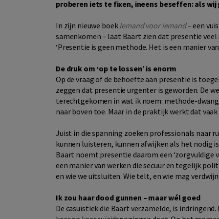
proberen iets te fixen, ineens beseffen: als wij
In zijn nieuwe boek
Iemand voor iemand
– een vuis
samenkomen – laat Baart zien dat presentie veel 
‘Presentie is geen methode. Het is een manier van z
De druk om ‘op te lossen’ is enorm
Op de vraag of de behoefte aan presentie is toege
zeggen dat presentie urgenter is geworden. De wer
terechtgekomen in wat ik noem: methode-dwang. 
naar boven toe. Maar in de praktijk werkt dat vaak 
Juist in die spanning zoeken professionals naar ruim
kunnen luisteren, kunnen afwijken als het nodig is
Baart noemt presentie daarom een ‘zorgvuldige vor
een manier van werken die secuur en tegelijk poli
en wie we uitsluiten. Wie telt, en wie mag verdwijn
Ik zou haar dood gunnen – maar wél goed
De casuïstiek die Baart verzamelde, is indringend. 
keer op keer suïcidepogingen doet. Op het momen