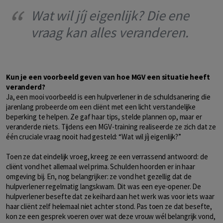
Wat wil jíj eigenlijk? Die ene
vraag kan alles veranderen.
Kun je een voorbeeld geven van hoe MGV een situatie heeft
veranderd?
Ja, een mooi voorbeeld is een hulpverlener in de schuldsanering die
jarenlang probeerde om een cliënt met een licht verstandelijke
beperking te helpen. Ze gaf haar tips, stelde plannen op, maar er
veranderde niets. Tijdens een MGV-training realiseerde ze zich dat ze
één cruciale vraag nooit had gesteld: “Wat wil jíj eigenlijk?”
Toen ze dat eindelijk vroeg, kreeg ze een verrassend antwoord: de
cliënt vond het allemaal wel prima. Schulden hoorden er in haar
omgeving bij. En, nog belangrijker: ze vond het gezellig dat de
hulpverlener regelmatig langskwam. Dit was een eye-opener. De
hulpverlener besefte dat ze keihard aan het werk was voor iets waar
haar cliënt zelf helemaal niet achter stond. Pas toen ze dat besefte,
kon ze een gesprek voeren over wat deze vrouw wél belangrijk vond,