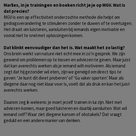
Marlies, in je trainingen en boeken richt je je op MGV. Wat is
dat precies?
MGV is een op effectiviteit onderzochte methode die helpt om
gedragsverandering te stimuleren zonder te duwen of te overtuigen.
Het draait om luisteren, aansluiten bij iemands eigen motivatie en
vooral niet te snel met oplossingen komen.
Dat klinkt eenvoudiger dan het is. Wat maakt het zo lastig?
Ons brein werkt van nature niet echt mee in zo’n gesprek. We zijn
gewend om problemen op te lossen en adviezen te geven. Maar juist
dat kan averechts werken als je iemand wilt motiveren. Als iemand
zegt dat hij gezonder wil eten, zijn we geneigd om direct tips te
geven: ‘Je kunt dit dieet proberen’ of ‘Ga vaker sporten’. Maar als
diegene daar nog niet klaar voor is, voelt dat als druk en kan het juist
averechts werken.
Daarom zeg ik weleens: je moet jezelf trainen in lui zijn. Niet met
adviezen komen, maar goed luisteren en daarbij aansluiten. Wat wil
iemand zelf? Waar ziet diegene kansen of obstakels? Dat vraagt
geduld en een andere manier van denken.