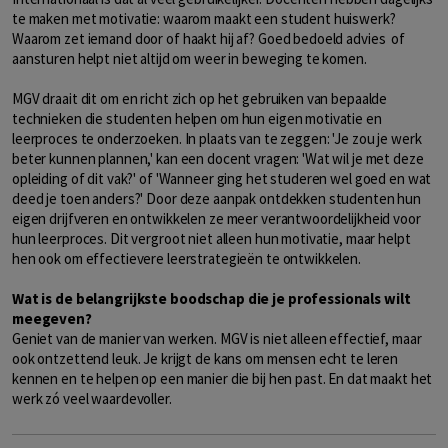
te maken met motivatie: waarom maakt een student huiswerk?
Waarom zet iemand door of haakt hij af? Goed bedoeld advies of
aansturen helpt niet altijd om weer in beweging te komen.
MGV draait dit om en richt zich op het gebruiken van bepaalde
technieken die studenten helpen om hun eigen motivatie en
leerproces te onderzoeken. In plaats van te zeggen: 'Je zou je werk
beter kunnen plannen,' kan een docent vragen: 'Wat wil je met deze
opleiding of dit vak?' of 'Wanneer ging het studeren wel goed en wat
deed je toen anders?' Door deze aanpak ontdekken studenten hun
eigen drijfveren en ontwikkelen ze meer verantwoordelijkheid voor
hun leerproces. Dit vergroot niet alleen hun motivatie, maar helpt
hen ook om effectievere leerstrategieën te ontwikkelen.
Wat is de belangrijkste boodschap die je professionals wilt
meegeven?
Geniet van de manier van werken. MGV is niet alleen effectief, maar
ook ontzettend leuk. Je krijgt de kans om mensen echt te leren
kennen en te helpen op een manier die bij hen past. En dat maakt het
werk zó veel waardevoller.