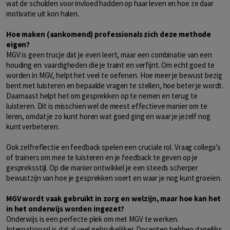
wat de schulden voor invloed hadden op haar leven en hoe ze daar
motivatie uit kon halen.
Hoe maken (aankomend) professionals zich deze methode
eigen?
MGV is geen trucje dat je even leert, maar een combinatie van een
houding en vaardigheden die je traint en verfijnt. Om echt goed te
worden in MGV, helpt het veel te oefenen. Hoe meer je bewust bezig
bent met luisteren en bepaalde vragen te stellen, hoe beter je wordt.
Daarnaast helpt het om gesprekken op te nemen en terug te
luisteren. Dit is misschien wel de meest effectieve manier om te
leren, omdat je zo kunt horen wat goed ging en waar je jezelf nog
kunt verbeteren.
Ook zelfreflectie en feedback spelen een cruciale rol. Vraag collega’s
of trainers om mee te luisteren en je feedback te geven op je
gespreksstijl. Op die manier ontwikkel je een steeds scherper
bewustzijn van hoe je gesprekken voert en waar je nog kunt groeien.
MGV wordt vaak gebruikt in zorg en welzijn, maar hoe kan het
in het onderwijs worden ingezet?
Onderwijs is een perfecte plek om met MGV te werken.
Internationaal is dat al veel gebruikelijker. Docenten hebben dagelijks