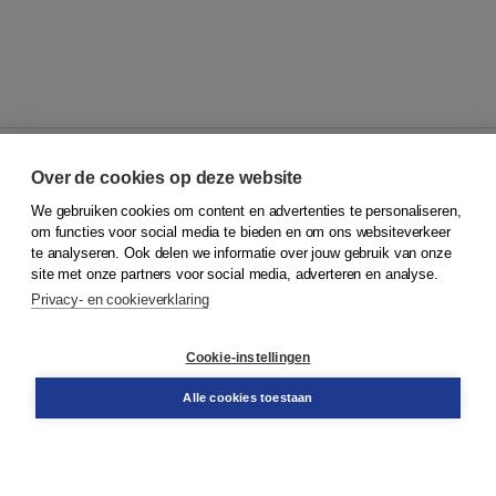
Over de cookies op deze website
We gebruiken cookies om content en advertenties te personaliseren,
© 2026
Koninklijke Boom uitgevers
om functies voor social media te bieden en om ons websiteverkeer
te analyseren. Ook delen we informatie over jouw gebruik van onze
Klantenservice
site met onze partners voor social media, adverteren en analyse.
Service & informatie
Privacy- en cookieverklaring
Contact
Retourneren
Docentenservice
Cookie-instellingen
Snel bestellen
Teamviewer
Alle cookies toestaan
Boom voor jou
Voor de boekhandel
Voor de pers