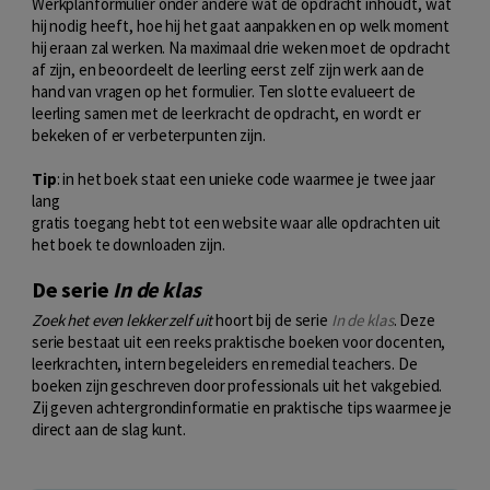
Werkplanformulier onder andere wat de opdracht inhoudt, wat
hij nodig heeft, hoe hij het gaat aanpakken en op welk moment
hij eraan zal werken. Na maximaal drie weken moet de opdracht
af zijn, en beoordeelt de leerling eerst zelf zijn werk aan de
hand van vragen op het formulier. Ten slotte evalueert de
leerling samen met de leerkracht de opdracht, en wordt er
bekeken of er verbeterpunten zijn.
Tip
: in het boek staat een unieke code waarmee je twee jaar
lang
gratis toegang hebt tot een website waar alle opdrachten uit
het boek te downloaden zijn.
De serie
In de klas
Zoek het even lekker zelf uit
hoort bij de serie
In de klas
. Deze
serie bestaat uit een reeks praktische boeken voor docenten,
leerkrachten, intern begeleiders en remedial teachers. De
boeken zijn geschreven door professionals uit het vakgebied.
Zij geven achtergrondinformatie en praktische tips waarmee je
direct aan de slag kunt.