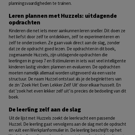
planningsvaardigheden te trainen.
Leren plannen met Huzzels: uitdagende
opdrachten
Kinderen die net iets meer aankunnen leren sneller. Dit doen ze
het liefst door zelf te ontdekken, zelf te experimenteren en
zelf te onderzoeken. Ze gaan vaak direct aan de slag, zonder
dat ze de opdracht goed lezen. De opdrachten in dit boek,
zogenaamde Huzzels, zijn uitdagende opdrachten die
leerlingen in groep 7 en 8 stimuleren in iets wat veel intelligente
kinderen lastig vinden: plannen en evalueren. De opdrachten
moeten namelijk allemaal worden uitgevoerd via een vaste
structuur. De naam Huzzel ontstaat als je de beginletters van
de zin 'Zoek Het Even Lekker Zelf Uit' door elkaar husselt. En
dat 'zoek het even lekker zelf uit' is precies de bedoeling van dit
boek.
De leerling zelf aan de slag
Uit de lijst met Huzzels zoekt de leerkracht een passende
Huzzel. De leerling gaat vervolgens aan de slag met de opdracht
en vult een Werkplanformulier in. De leerling beschrijft op het