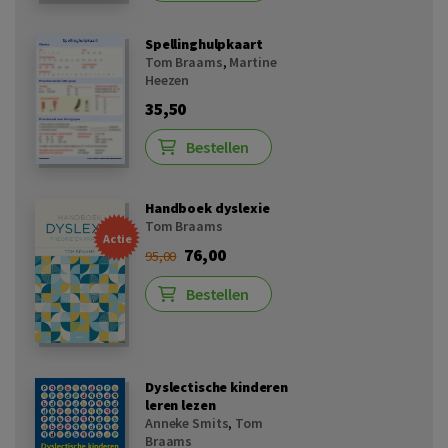
Spellinghulpkaart
Tom Braams
,
Martine
Heezen
35,50
Bestellen
Handboek dyslexie
Tom Braams
Actie
76,00
95,00
Bestellen
Dyslectische kinderen
leren lezen
Anneke Smits
,
Tom
Braams