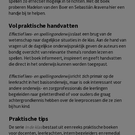
spellen zo effectief mogelijk in te richten. Met dit boek
proberen Madelon van den Boer en Sebastián Aravena hier een
handje bij te helpen.
Vol praktische handvatten
Effectief lees- en spellingonderwijs
slaat een brug van de
wetenschap naar dagelijkse situaties in de klas. Aan de hand van
vragen uit de dagelijkse onderwijspraktijk geven de auteurs een
bondig overzicht van relevante thema’s rondom lezen en
spellen. Het boek informeert, inspireert en geeft handvatten
die direct in het onderwijs kunnen worden toegepast.
Effectief lees- en spellingonderwijs
richt zich primair op de
leerkracht in het basisonderwijs, maar is ook interessant voor
andere onderwijs- en zorgprofessionals die leerlingen
begeleiden naar geletterdheid of voor ouders die graag
achtergrondkennis hebben over de leerprocessen die ze zien
bij hun kind.
Praktische tips
De serie
In de klas
bestaat uit een reeks praktische boeken
voor docenten, leerkrachten, intern begeleiders en remedial