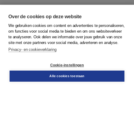
Over de cookies op deze website
We gebruiken cookies om content en advertenties te personaliseren,
© 2026
Koninklijke Boom uitgevers
om functies voor social media te bieden en om ons websiteverkeer
te analyseren. Ook delen we informatie over jouw gebruik van onze
Klantenservice
site met onze partners voor social media, adverteren en analyse.
Service & informatie
Privacy- en cookieverklaring
Contact
Retourneren
Docentenservice
Cookie-instellingen
Snel bestellen
Teamviewer
Alle cookies toestaan
Boom voor jou
Voor de boekhandel
Voor de pers
Publiceren bij Boom
Werken bij Boom & Vacatures
Over Boom
Wat ons drijft