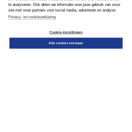
te analyseren. Ook delen we informatie over jouw gebruik van onze
Klantenservice
site met onze partners voor social media, adverteren en analyse.
Service & informatie
Privacy- en cookieverklaring
Contact
Retourneren
Docentenservice
Cookie-instellingen
Snel bestellen
Teamviewer
Alle cookies toestaan
Boom voor jou
Voor de boekhandel
Voor de pers
Publiceren bij Boom
Werken bij Boom & Vacatures
Over Boom
Wat ons drijft
Onze historie
Onze auteurs
Onze organisatie
Duurzaam ondernemen