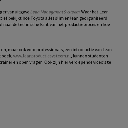
nger van uitgave
Lean Managment Systeem
. Waar het Lean
f bekijkt hoe Toyota alles slim en lean georganiseerd
al naar de technische kant van het productieproces en hoe
en, maar ook voor professionals, een introductie van Lean
t boek,
www.leanproductiesysteem.nl
, kunnen studenten
iner en open vragen. Ook zijn hier verdiepende video’s te