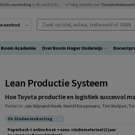
Gratis verzending
in NL vanaf € 20,-
Veilig winkelen met
Thuiswinkelwaarb
Zoek op titel, auteur, trefwoord of ISBN
ele aanbod
Boom Academie
Over Boom Hoger Onderwijs
Docentpro
Lean Productie Systeem
Hoe Toyota productie en logistiek succesvol m
Redactie:
Jan Wijnand Hoek
,
Mariël Koopmans
,
Tim Wolput
,
Tos
5% Studentenkorting
Paperback + online boek + aanv. studiemateriaal (2 jaar