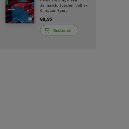
Herbert Wittel
,
Dieter
Jannasch
,
Joachim Voßiek
,
Christian Spura
89,95
Bestellen