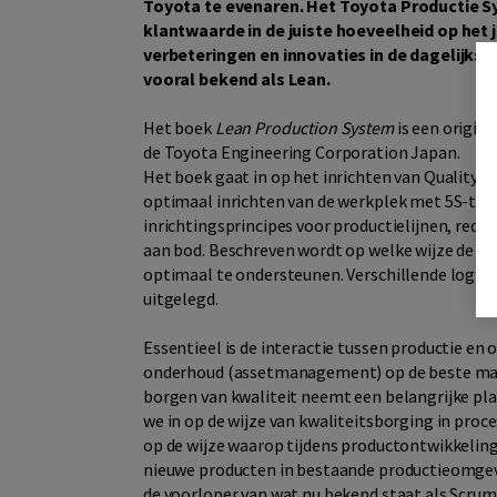
Toyota te evenaren. Het Toyota Productie Sy
klantwaarde in de juiste hoeveelheid op het
verbeteringen en innovaties in de dagelijkse
vooral bekend als Lean.
Het boek
Lean Production System
is een origine
de Toyota Engineering Corporation Japan.
Het boek gaat in op het inrichten van Quality C
optimaal inrichten van de werkplek met 5S-tec
inrichtingsprincipes voor productielijnen, redu
aan bod. Beschreven wordt op welke wijze de l
optimaal te ondersteunen. Verschillende logis
uitgelegd.
Essentieel is de interactie tussen productie en
onderhoud (assetmanagement) op de beste mani
borgen van kwaliteit neemt een belangrijke plaa
we in op de wijze van kwaliteitsborging in proc
op de wijze waarop tijdens productontwikkelin
nieuwe producten in bestaande productieomgev
de voorloper van wat nu bekend staat als Scrum