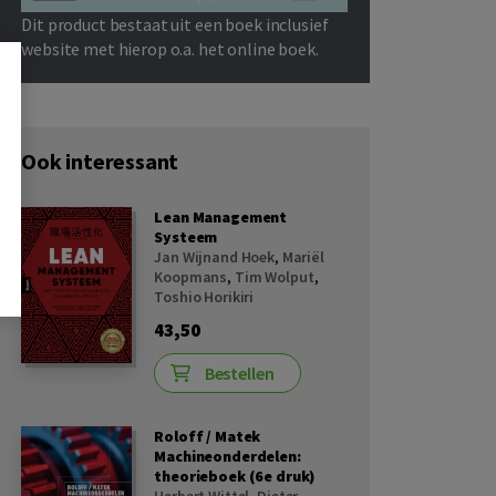
Dit product bestaat uit een boek inclusief
website met hierop o.a. het online boek.
Ook interessant
Lean Management
Systeem
Jan Wijnand Hoek
,
Mariël
Koopmans
,
Tim Wolput
,
Toshio Horikiri
43,50
Bestellen
Roloff / Matek
Machineonderdelen:
theorieboek (6e druk)