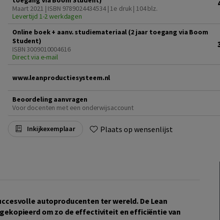
toegang via Boom Student)
Maart 2021 | ISBN 9789024434534 | 1e druk
| 104 blz.
Levertijd 1-2 werkdagen
Online boek + aanv. studiemateriaal (2 jaar toegang via Boom
Student)
ISBN 3009010004616
Direct via e-mail
www.leanproductiesysteem.nl
Beoordeling aanvragen
Voor docenten met een onderwijsaccount
Plaats op wensenlijst
Inkijkexemplaar
uccesvolle autoproducenten ter wereld. De Lean
ekopieerd om zo de effectiviteit en efficiëntie van