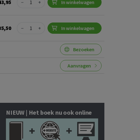
43,95
−
+
In winkelwagen
Quantity
35,50
−
+
In winkelwagen
Bezoeken
Aanvragen
NIEUW | Het boek nu ook online