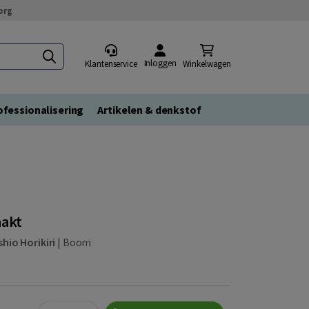
org
Inloggen
Klantenservice
Winkelwagen
fessionalisering
Artikelen & denkstof
aakt
hio Horikiri
|
Boom
Quantity