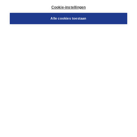
Docentenservice
Cookie-instellingen
Snel bestellen
Teamviewer
Alle cookies toestaan
Boom voor jou
Voor de boekhandel
Voor de pers
Publiceren bij Boom
Werken bij Boom & Vacatures
Over Boom
Wat ons drijft
Onze historie
Onze auteurs
Onze organisatie
Duurzaam ondernemen
Gratis verzending in NL vanaf € 20,-.
Veilig winkelen met Thuiswinkelwaarborg