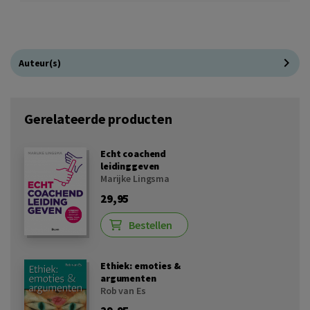
Auteur(s)
Gerelateerde producten
Echt coachend
leidinggeven
Marijke Lingsma
29,95
Bestellen
Ethiek: emoties &
argumenten
Rob van Es