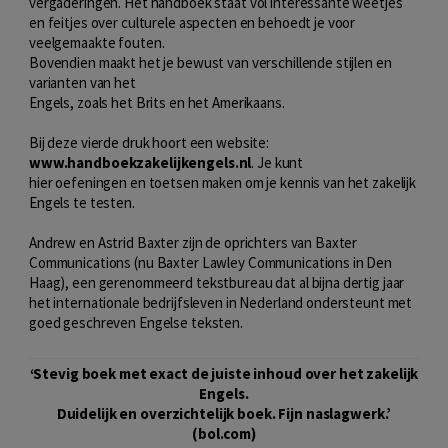
vergaderingen. Het handboek staat vol interessante weetjes
en feitjes over culturele aspecten en behoedt je voor
veelgemaakte fouten.
Bovendien maakt het je bewust van verschillende stijlen en
varianten van het
Engels, zoals het Brits en het Amerikaans.
Bij deze vierde druk hoort een website:
www.handboekzakelijkengels.nl
. Je kunt
hier oefeningen en toetsen maken om je kennis van het zakelijk
Engels te testen.
Andrew en Astrid Baxter zijn de oprichters van Baxter
Communications (nu Baxter Lawley Communications in Den
Haag), een gerenommeerd tekstbureau dat al bijna dertig jaar
het internationale bedrijfsleven in Nederland ondersteunt met
goed geschreven Engelse teksten.
‘Stevig boek met exact de juiste inhoud over het zakelijk
Engels.
Duidelijk en overzichtelijk boek. Fijn naslagwerk.’
(bol.com)