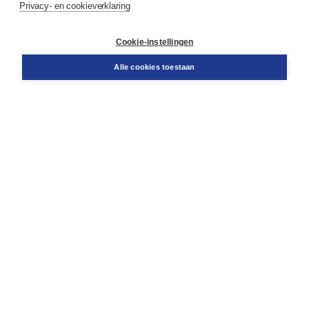
Privacy- en cookieverklaring
Contact
Retourneren
Docentenservice
Cookie-instellingen
Snel bestellen
Teamviewer
Alle cookies toestaan
Boom voor jou
Voor de boekhandel
Voor de pers
Publiceren bij Boom
Werken bij Boom & Vacatures
Over Boom
Wat ons drijft
Onze historie
Onze auteurs
Onze organisatie
Duurzaam ondernemen
Gratis verzending in NL vanaf € 20,-.