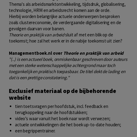
Thema's als arbeidsmarktontwikkeling, tijdsdruk, globalisering,
technologie, HRM en arbeidsrecht komen aan de orde.
Hierbij worden belangrijke actuele onderwerpen besproken
zoals clustereconomie, de verdergaande digitalisering en de
gevolgen daarvan voor banen.
Theorie en praktijk van arbeid
sluit af met een blik op de
toekomst; hoe zal het werk er in de nabije toekomst uit zien?
Managementboek.nl over
Theorie en praktijk van arbeid
"(..) is een actueel boek, onmiskenbaar geschreven door auteurs
met een sterke wetenschappelijke achtergrond maar toch
toegankelijk en praktisch toepasbaar. De titel dekt de lading en
dat is een prettige constatering."
Exclusief materiaal op de bijbehorende
website
tien toetsvragen per hoofdstuk, incl. feedback en
terugkoppeling naar de hoofdstukken;
video’s waar vanuit het boek naar wordt verwezen;
actuele ontwikkelingen die het boek up-to-date houden;
een begrippentrainer.