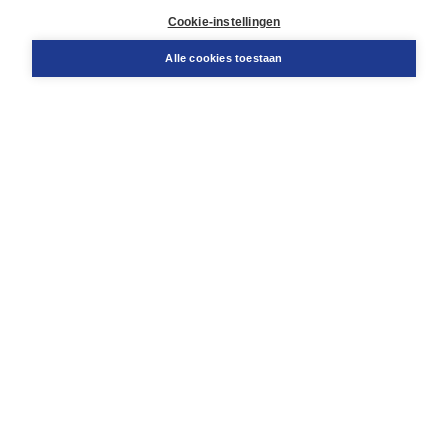
Docentenservice
Cookie-instellingen
Snel bestellen
Teamviewer
Alle cookies toestaan
Boom voor jou
Voor de boekhandel
Voor de pers
Publiceren bij Boom
Werken bij Boom & Vacatures
Over Boom
Wat ons drijft
Onze historie
Onze auteurs
Onze organisatie
Duurzaam ondernemen
Gratis verzending in NL vanaf € 20,-.
Veilig winkelen met Thuiswinkelwaarborg