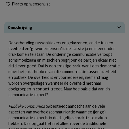
Plaats op wensenlijst
Omschrijving
De verhouding tussen kiezers en gekozenen, en die tussen
overheid en ‘gewone mensen’ is de laatste jaren meer onder
druk komen te staan. De onderlinge communicatie verloopt
soms moeizaam en misschien begrijpen de partijen elkaar niet
altijd even goed. Dat is een ernstige zaak, want een democratie
moet het juist hebben van die communicatie tussen overheid
en publiek. De overheid is er voor iedereen, niemand mag
worden overgeslagen wanneer de overheid met haar
doelgroepen in contact treedt. Maar hoe pak je dat aan als
communicatie-expert?
Publieke communicatie
besteedt aandacht aan de vele
aspecten van overheidscommunicatie waarmee (jonge)
communicatie-experts in de dagelijkse praktijk te maken
hebben. Daarbij gaat het niet alleen over de traditionele