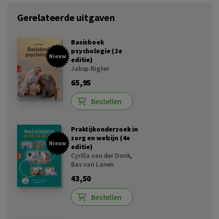
Gerelateerde uitgaven
Basisboek
psychologie (2e
Nieuw
editie)
Jakop Rigter
65,95
Bestellen
Praktijkonderzoek in
zorg en welzijn (4e
Nieuw
editie)
Cyrilla van der Donk
,
Bas van Lanen
43,50
Bestellen