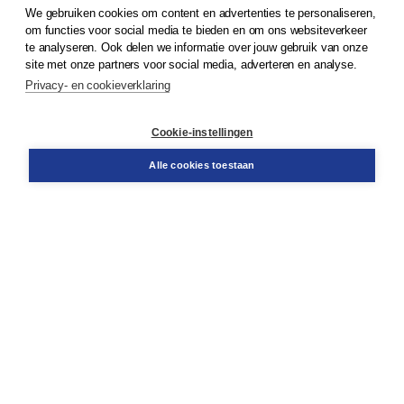
We gebruiken cookies om content en advertenties te personaliseren,
© 2026
Koninklijke Boom uitgevers
om functies voor social media te bieden en om ons websiteverkeer
te analyseren. Ook delen we informatie over jouw gebruik van onze
Klantenservice
site met onze partners voor social media, adverteren en analyse.
Service & informatie
Privacy- en cookieverklaring
Contact
Retourneren
Docentenservice
Cookie-instellingen
Snel bestellen
Teamviewer
Alle cookies toestaan
Boom voor jou
Voor de boekhandel
Voor de pers
Publiceren bij Boom
Werken bij Boom & Vacatures
Over Boom
Wat ons drijft
Onze historie
Onze auteurs
Onze organisatie
Duurzaam ondernemen