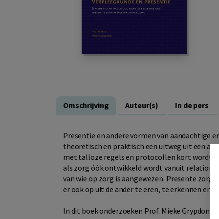
Omschrijving
Auteur(s)
In de pers
Presentie en andere vormen van aandachtige 
theoretisch en praktisch een uitweg uit een al 
met talloze regels en protocollen kort wordt ge
als zorg óók ontwikkeld wordt vanuit relationeel
van wie op zorg is aangewezen. Presente zorg is n
er ook op uit de ander te eren, te erkennen en te
In dit boek onderzoeken Prof. Mieke Grypdonck 