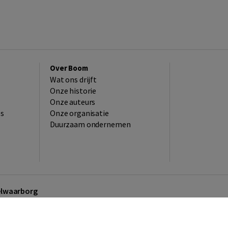
Over Boom
Wat ons drijft
Onze historie
Onze auteurs
es
Onze organisatie
Duurzaam ondernemen
kelwaarborg