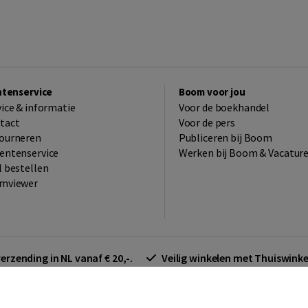
ntenservice
Boom voor jou
vice & informatie
Voor de boekhandel
tact
Voor de pers
ourneren
Publiceren bij Boom
entenservice
Werken bij Boom & Vacatur
l bestellen
mviewer
verzending in NL vanaf € 20,-.
Veilig winkelen met Thuiswin