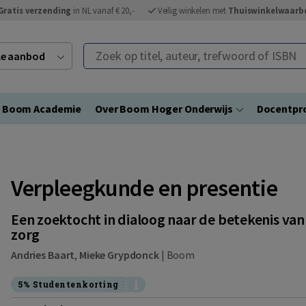
Gratis verzending
in NL vanaf € 20,-
Veilig winkelen met
Thuiswinkelwaarb
Zoek op titel, auteur, trefwoord of ISBN
ele aanbod
Boom Academie
Over Boom Hoger Onderwijs
Docentpro
Verpleegkunde en presentie
Een zoektocht in dialoog naar de betekenis va
zorg
Andries Baart
,
Mieke Grypdonck
|
Boom
5% Studentenkorting