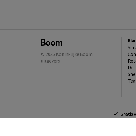
Kla
Ser
© 2026
Koninklijke Boom
Con
uitgevers
Ret
Doc
Sne
Tea
Gratis 