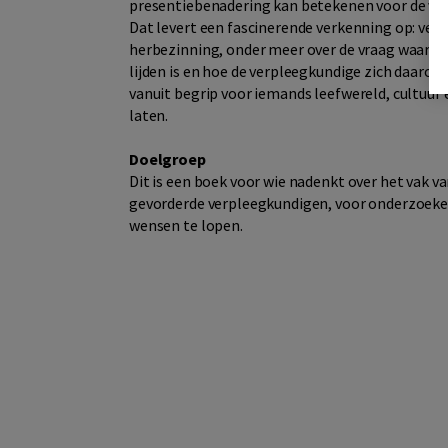
presentiebenadering kan betekenen voor de ver
Dat levert een fascinerende verkenning op: veel
herbezinning, onder meer over de vraag waar he
lijden is en hoe de verpleegkundige zich daarop 
vanuit begrip voor iemands leefwereld, cultuur 
laten.
Doelgroep
Dit is een boek voor wie nadenkt over het vak v
gevorderde verpleegkundigen, voor onderzoekers
wensen te lopen.