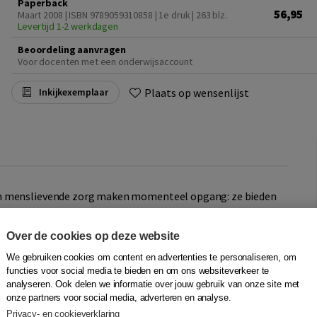
Paperback
56,95
Maart 2008 | ISBN 9789059310858 | 1e druk
| 263 blz.
Levertijd 1-2 werkdagen
Beoordeling aanvragen
Voor docenten met een onderwijsaccount
Plaats op wensenlijst
Inkijkexemplaar
en menslievende zorg maken momenteel opgang: ze bieden
te bedrijfsmatig ingerichte en haastige zorg die bovendien
houden. Daar gaat kwaliteit verloren die behouden blijft
Over de cookies op deze website
 denken en de wil om werkelijk aan te sluiten bij het leven
iet verstrikt in zijn eigen logica, maar biedt ruimte en is
We gebruiken cookies om content en advertenties te personaliseren, om
functies voor social media te bieden en om ons websiteverkeer te
 bergen in hartelijkheid.
analyseren. Ook delen we informatie over jouw gebruik van onze site met
onze partners voor social media, adverteren en analyse.
(verpleegkunde) en Prof. Andries Baart (presentie) wat de
Privacy- en cookieverklaring