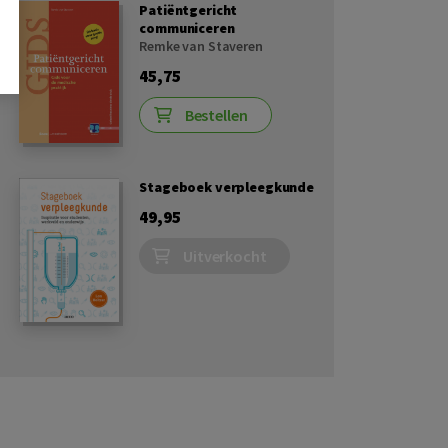
Patiëntgericht
communiceren
Remke van Staveren
45,75
Bestellen
Stageboek verpleegkunde
49,95
Uitverkocht