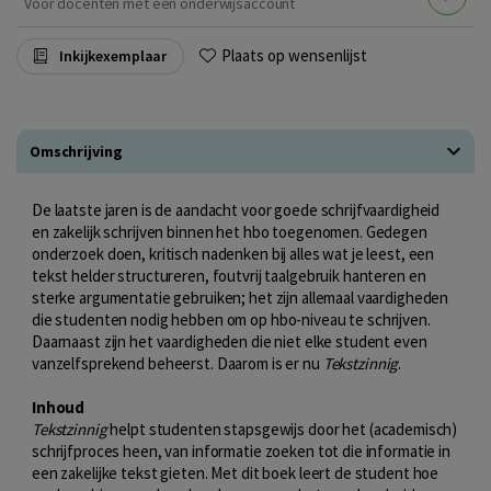
Voor docenten met een onderwijsaccount
Plaats op wensenlijst
Inkijkexemplaar
Omschrijving
De laatste jaren is de aandacht voor goede schrijfvaardigheid
en zakelijk schrijven binnen het hbo toegenomen. Gedegen
onderzoek doen, kritisch nadenken bij alles wat je leest, een
tekst helder structureren, foutvrij taalgebruik hanteren en
sterke argumentatie gebruiken; het zijn allemaal vaardigheden
die studenten nodig hebben om op hbo-niveau te schrijven.
Daarnaast zijn het vaardigheden die niet elke student even
vanzelfsprekend beheerst. Daarom is er nu
Tekstzinnig
.
Inhoud
Tekstzinnig
helpt studenten stapsgewijs door het (academisch)
schrijfproces heen, van informatie zoeken tot die informatie in
een zakelijke tekst gieten. Met dit boek leert de student hoe