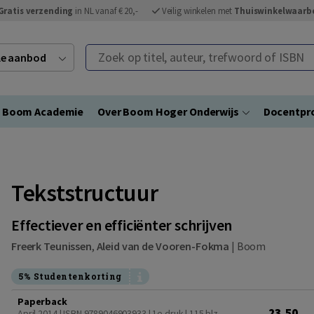
Gratis verzending
in NL vanaf € 20,-
Veilig winkelen met
Thuiswinkelwaarb
Zoek op titel, auteur, trefwoord of ISBN
ele aanbod
Boom Academie
Over Boom Hoger Onderwijs
Docentpro
Tekststructuur
Effectiever en efficiënter schrijven
Freerk Teunissen
,
Aleid van de Vooren-Fokma
|
Boom
5% Studentenkorting
Paperback
23,50
April 2014 | ISBN 9789046903933 | 1e druk
| 115 blz.