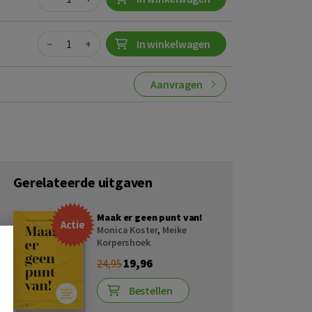
Quantity
−
+
In winkelwagen
Aanvragen
Gerelateerde uitgaven
Maak er geen punt van!
Actie
Monica Koster
,
Meike
Korpershoek
19,96
24,95
Bestellen