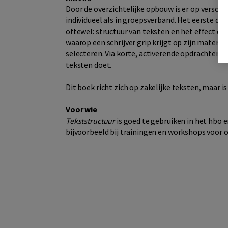
Door de overzichtelijke opbouw is er op versch
individueel als in groepsverband. Het eerste dee
oftewel: structuur van teksten en het effect daa
waarop een schrijver grip krijgt op zijn materi
selecteren. Via korte, activerende opdrachten 
teksten doet.
Dit boek richt zich op zakelijke teksten, maar is
Voor wie
Tekststructuur
is goed te gebruiken in het hbo e
bijvoorbeeld bij trainingen en workshops voor o