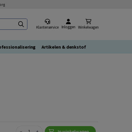
org
Inloggen
Klantenservice
Winkelwagen
fessionalisering
Artikelen & denkstof
Quantity
−
+
In winkelwagen