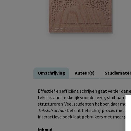
Omschrijving
Auteur(s)
Studiemater
Effectief en efficiënt schrijven gaat verder dan
tekst is aantrekkelijk voor de lezer, sluit aan bi
structureren. Veel studenten hebben daar moeit
Tekststructuur
belicht het schrijfproces met aa
interactieve boek laat gebruikers met meer gem
Inhoud