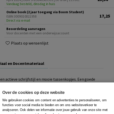
Vandaag besteld, dinsdag in huis
Online boek (2 jaar toegang via Boom Student)
17,25
ISBN 3009010021958
Direct via e-mail
Beoordeling aanvragen
Voor docenten met een onderwijsaccount
Plaats op wensenlijst
iaal en Docentmateriaal
 een actieve schrijfstijl en mooie tussenkopjes. Een goede
j zijn wensen en is helder. Schrijven is ordenen en
e mee, terwijl zij vaak verslagen moeten maken.
Over de cookies op deze website
nsprekende voorbeelden en een directe toon. Dit
We gebruiken cookies om content en advertenties te personaliseren, om
ak schrijven.
functies voor social media te bieden en om ons websiteverkeer te
analyseren. Ook delen we informatie over jouw gebruik van onze site met