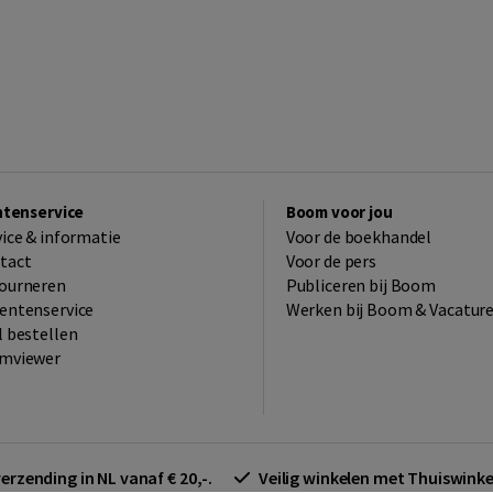
ntenservice
Boom voor jou
vice & informatie
Voor de boekhandel
tact
Voor de pers
ourneren
Publiceren bij Boom
entenservice
Werken bij Boom & Vacatur
l bestellen
mviewer
verzending in NL vanaf € 20,-.
Veilig winkelen met Thuiswin