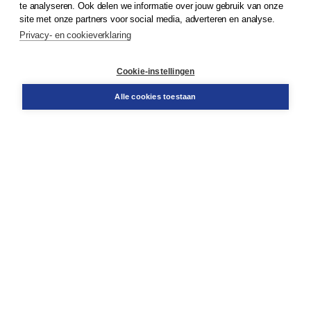
te analyseren. Ook delen we informatie over jouw gebruik van onze
Klantenservice
site met onze partners voor social media, adverteren en analyse.
Service & informatie
Privacy- en cookieverklaring
Contact
Retourneren
Docentenservice
Cookie-instellingen
Snel bestellen
Teamviewer
Alle cookies toestaan
Boom voor jou
Voor de boekhandel
Voor de pers
Publiceren bij Boom
Werken bij Boom & Vacatures
Over Boom
Wat ons drijft
Onze historie
Onze auteurs
Onze organisatie
Duurzaam ondernemen