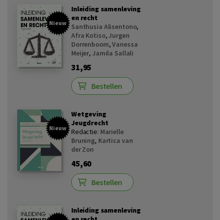
Inleiding samenleving
en recht
Nieuw
Santhusia Alisentono
,
Afra Kotiso
,
Jurgen
Dorrenboom
,
Vanessa
Meijer
,
Jamila Sallali
31,95
Bestellen
Wetgeving
Jeugdrecht
Nieuw
Redactie:
Marielle
Bruning
,
Kartica van
der Zon
45,60
Bestellen
Inleiding samenleving
en recht