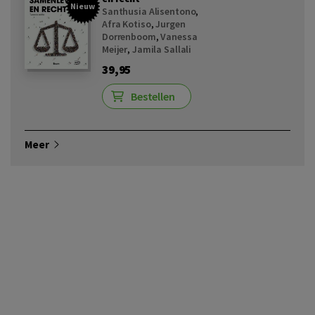
Nieuw
Santhusia Alisentono
,
Afra Kotiso
,
Jurgen
Dorrenboom
,
Vanessa
Meijer
,
Jamila Sallali
39,95
Bestellen
Meer