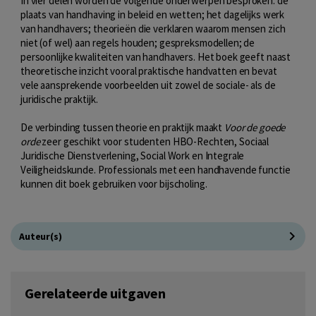
In vier delen worden de volgende onderwerpen besproken: de
plaats van handhaving in beleid en wetten; het dagelijks werk
van handhavers; theorieën die verklaren waarom mensen zich
niet (of wel) aan regels houden; gespreksmodellen; de
persoonlijke kwaliteiten van handhavers. Het boek geeft naast
theoretische inzicht vooral praktische handvatten en bevat
vele aansprekende voorbeelden uit zowel de sociale- als de
juridische praktijk.
De verbinding tussen theorie en praktijk maakt
Voor de goede
orde
zeer geschikt voor studenten HBO-Rechten, Sociaal
Juridische Dienstverlening, Social Work en Integrale
Veiligheidskunde. Professionals met een handhavende functie
kunnen dit boek gebruiken voor bijscholing.
Auteur(s)
Gerelateerde uitgaven