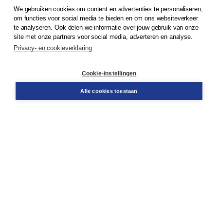
We gebruiken cookies om content en advertenties te personaliseren,
© 2026
Koninklijke Boom uitgevers
om functies voor social media te bieden en om ons websiteverkeer
te analyseren. Ook delen we informatie over jouw gebruik van onze
Klantenservice
site met onze partners voor social media, adverteren en analyse.
Service & informatie
Privacy- en cookieverklaring
Contact
Retourneren
Docentenservice
Cookie-instellingen
Snel bestellen
Teamviewer
Alle cookies toestaan
Boom voor jou
Voor de boekhandel
Voor de pers
Publiceren bij Boom
Werken bij Boom & Vacatures
Over Boom
Wat ons drijft
Onze historie
Onze auteurs
Onze organisatie