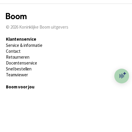
© 2026
Koninklijke Boom uitgevers
Klantenservice
Service & informatie
Contact
Retourneren
Docentenservice
Snel bestellen
Teamviewer
Boom voor jou
Voor de boekhandel
Voor de pers
Publiceren bij Boom
Werken bij Boom & Vacatures
Over Boom
Wat ons drijft