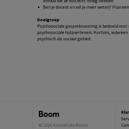
inhoud die ze ook echt nodig hebben.
Ben je docent en wil je meer weten?
Plan een 
Doelgroep
Psychosociale gespreksvoering is bedoeld voor 
psychosociale hulpverleners. Kortom, iedereen 
psychisch als sociaal gebied.
Kla
Ser
© 2026
Koninklijke Boom
Con