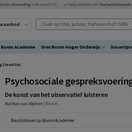
Gratis verzending
in NL vanaf € 20,-
Veilig winkelen met
Thuiswinkelwaarb
Zoek op titel, auteur, trefwoord of ISBN
ele aanbod
Boom Academie
Over Boom Hoger Onderwijs
Docentpro
 (3e editie)
Psychosociale gespreksvoering 
De kunst van het observatief luisteren
Markus van Alphen
|
Boom
Beschikbaar op Boom Academie