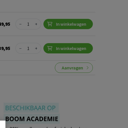
Quantity
49,95
−
+
In winkelwagen
Quantity
39,95
−
+
In winkelwagen
Aanvragen