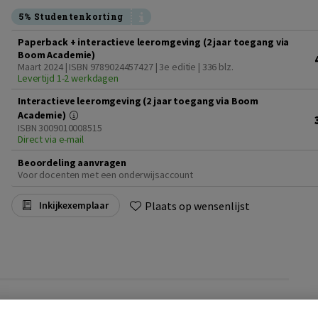
5% Studentenkorting
Paperback + interactieve leeromgeving (2 jaar toegang via
Boom Academie)
Maart 2024 | ISBN 9789024457427 | 3e editie
| 336 blz.
Levertijd 1-2 werkdagen
Interactieve leeromgeving (2 jaar toegang via Boom
Academie)
ISBN 3009010008515
Direct via e-mail
Beoordeling aanvragen
Voor docenten met een onderwijsaccount
Plaats op wensenlijst
Inkijkexemplaar
heden essentieel om volledig te begrijpen met welk