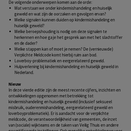
De volgende onderwerpen komen aan de orde:
Wat verstaan we onder kindermishandeling en huiselijk
geweld en wat zijn de oorzaken en gevolgen ervan?
Welke signalen kunnen duiden op kindermishandeling en
huiselijk geweld?
Welke beroepshouding is nodig om deze signalen te
herkennen en hoe ga je het gesprek aan met het slachtoffer
en de dader?
Welke stappen kan of moet je nemen? De (vernieuwde)
Verplichte Meldcode komt hierbij ruim aan bod.
Loverboy-problematiek en eergerelateerd geweld.
Hulpverlening bij kindermishandeling en huiselijk geweld in
Nederland.
Nieuw
In deze vierde editie zijn de meest recente cijfers, inzichten en
ontwikkelingen opgenomen met betrekking tot
kindermishandeling en huiselijk geweld (inclusief seksueel
misbruik, ouderenmishandeling, eergerelateerd geweld en
loverboyproblematiek). Er is aandacht voor de verplichte
meldcode, de verantwoordelijkheid van gemeenten, de inzet
van (sociale) wijkteams en de taken van Veilig Thuis en andere
gecertificeerde instellingen. Ook mogelijke ontwikkelingen voor