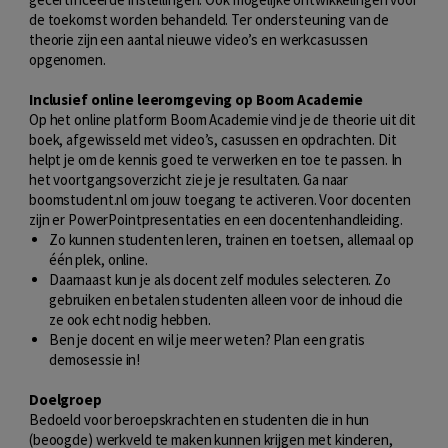
de toekomst worden behandeld. Ter ondersteuning van de
theorie zijn een aantal nieuwe video’s en werkcasussen
opgenomen.
Inclusief online leeromgeving op Boom Academie
Op het online platform Boom Academie vind je de theorie uit dit
boek, afgewisseld met video’s, casussen en opdrachten. Dit
helpt je om de kennis goed te verwerken en toe te passen. In
het voortgangsoverzicht zie je je resultaten. Ga naar
boomstudent.nl om jouw toegang te activeren. Voor docenten
zijn er PowerPointpresentaties en een docentenhandleiding.
Zo kunnen studenten leren, trainen en toetsen, allemaal op
één plek, online.
Daarnaast kun je als docent zelf modules selecteren. Zo
gebruiken en betalen studenten alleen voor de inhoud die
ze ook echt nodig hebben.
Ben je docent en wil je meer weten?
Plan een gratis
demosessie in!​
Doelgroep
Bedoeld voor beroepskrachten en studenten die in hun
(beoogde) werkveld te maken kunnen krijgen met kinderen,