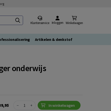
org
Inloggen
Klantenservice
Winkelwagen
fessionalisering
Artikelen & denkstof
ger onderwijs
Quantity
39,95
−
+
In winkelwagen