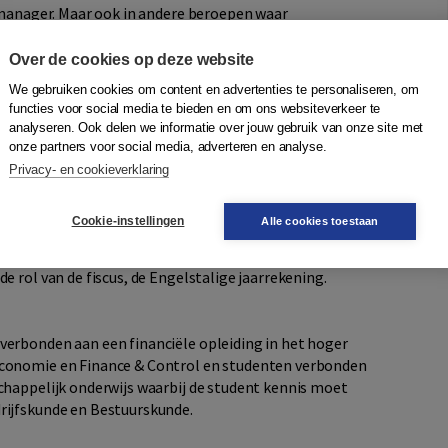
l manager. Maar ook in andere beroepen waar
jk voldoende kennis te hebben van jaarverslaggeving.
Over de cookies op deze website
We gebruiken cookies om content en advertenties te personaliseren, om
t je een eerste kennismaking met dit vakgebied. Naast de
functies voor social media te bieden en om ons websiteverkeer te
jkvoorbeelden uit recente jaarrekeningen van profit- en
analyseren. Ook delen we informatie over jouw gebruik van onze site met
onze partners voor social media, adverteren en analyse.
Privacy- en cookieverklaring
n aan bod: de werking van organisaties en de rol van
iële overzichten in een jaarrekening (balans, winst-en-
Cookie-instellingen
Alle cookies toestaan
elichting daarop, wet- en regelgeving, de wijze van
door gebruik te maken van diverse kengetallen, fusie en
e rol van de fiscus, de Engelstalige jaarrekening.
verbonden aan een financiële opleiding in het hoger
economie en Finance & Control en studenten verbonden
schappelijk onderwijs waarbij de student kennis moet
rijfskunde en Bestuurskunde.