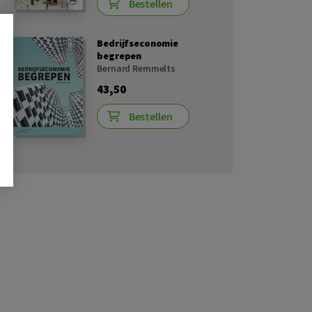
Bestellen
Bedrijfseconomie
begrepen
Bernard Remmelts
43,50
Bestellen