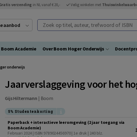
Gratis verzending
in NL vanaf € 20,-
Veilig winkelen met
Thuiswinkelwaarb
Zoek op titel, auteur, trefwoord of ISBN
ele aanbod
Boom Academie
Over Boom Hoger Onderwijs
Docentpro
ger onderwijs
Jaarverslaggeving voor het ho
Gijs Hiltermann
|
Boom
5% Studentenkorting
Paperback + interactieve leeromgeving (2 jaar toegang via
Boom Academie)
Februari 2024 | ISBN 9789024456970 | 1e druk
| 240 blz.