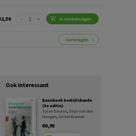
Quantity
32,50
−
+
In winkelwagen
Aanvragen
Ook interessant
Basisboek bedrijfskunde
(5e editie)
Sytse Douma
,
Stijn van den
Hoogen
,
Astrid Kramer
60,95