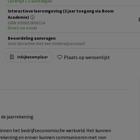
Levertijd 1-2 werkdagen
Interactieve leeromgeving (2 jaar toegang via Boom
Academie)
ISBN 3009010008324
Direct via e-mail
Beoordeling aanvragen
Voor docenten met een onderwijsaccount
Plaats op wensenlijst
Inkijkexemplaar
 de jaarrekening
 binnen het bedrijfseconomische werkveld. Het kunnen
aarrekening en erover kunnen communiceren met non