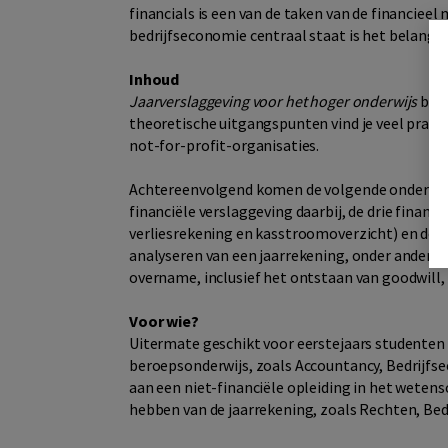
financials is een van de taken van de financiee
bedrijfseconomie centraal staat is het belangri
Inhoud
Jaarverslaggeving voor het hoger onderwijs
bied
theoretische uitgangspunten vind je veel prakti
not-for-profit-organisaties.
Achtereenvolgend komen de volgende onderwerpe
financiële verslaggeving daarbij, de drie financ
verliesrekening en kasstroomoverzicht) en de to
analyseren van een jaarrekening, onder andere 
overname, inclusief het ontstaan van goodwill, d
Voor wie?
Uitermate geschikt voor eerstejaars studenten 
beroepsonderwijs, zoals Accountancy, Bedrijfs
aan een niet-financiële opleiding in het weten
hebben van de jaarrekening, zoals Rechten, Bed