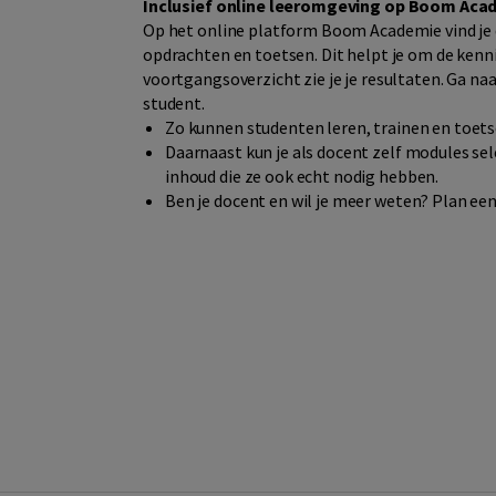
Inclusief online leeromgeving op Boom Aca
Op het online platform Boom Academie vind je d
opdrachten en toetsen. Dit helpt je om de kenni
voortgangsoverzicht zie je je resultaten. Ga n
student.
Zo kunnen studenten leren, trainen en toetse
Daarnaast kun je als docent zelf modules se
inhoud die ze ook echt nodig hebben.
Ben je docent en wil je meer weten?
Plan een 