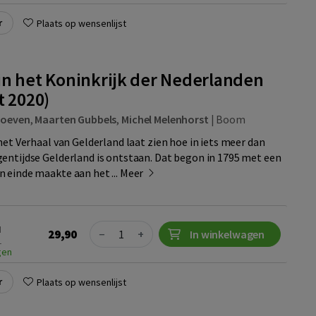
r
Plaats op wensenlijst
in het Koninkrijk der Nederlanden
t 2020)
hoeven
,
Maarten Gubbels
,
Michel Melenhorst
|
Boom
het Verhaal van Gelderland laat zien hoe in iets meer dan
entijdse Gelderland is ontstaan. Dat begon in 1795 met een
 einde maakte aan het ...
Meer
Quantity
N
29,90
−
+
In winkelwagen
1
gen
r
Plaats op wensenlijst