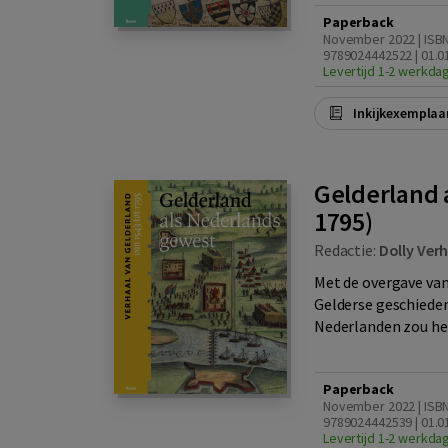
Paperback
November 2022 | ISB
9789024442522 | 01.0
Levertijd 1-2 werkda
Inkijkexemplaa
Gelderland 
1795)
Redactie:
Dolly Ver
Met de overgave van
Gelderse geschieden
Nederlanden zou het
Paperback
November 2022 | ISB
9789024442539 | 01.0
Levertijd 1-2 werkda