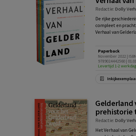
Verhaal van G
Redactie:
Dolly Ver
De rijke geschiedeni
compleet en prachti
Verhaal van Gelderla
Paperback
November 2022 | ISB
9789024442560 | 01.0
Levertijd 1-2 werkda
Inkijkexemplaa
Gelderland 
prehistorie 
Redactie:
Dolly Ver
Het Verhaal van Geld