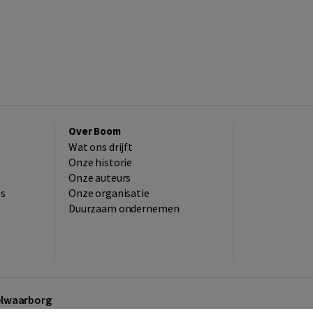
Over Boom
Wat ons drijft
Onze historie
Onze auteurs
es
Onze organisatie
Duurzaam ondernemen
kelwaarborg