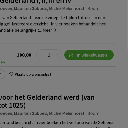
elderland I, II, III en IV
hoeven
,
Maarten Gubbels
,
Michel Melenhorst
|
Boom
s van Gelderland – van de vroegste tijden tot nu – in een
g geïllustreerd overzicht In vier boeken behandelt het
nd alle belangrijke t...
Meer
Quantity
N
100,00
−
+
In winkelwagen
1
gen
r
Plaats op wensenlijst
voor het Gelderland werd (van
tot 1025)
hoeven
,
Maarten Gubbels
,
Michel Melenhorst
|
Boom
erland beschrijft in vier boeken het verloop van de Gelderse