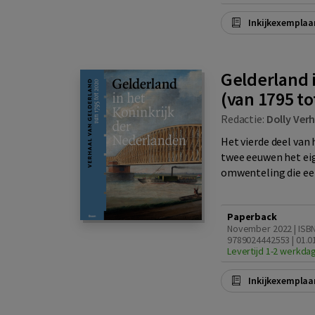
Inkijkexemplaa
Gelderland 
(van 1795 to
Redactie:
Dolly Ver
Het vierde deel van 
twee eeuwen het eig
omwenteling die een
Paperback
November 2022 | ISB
9789024442553 | 01.0
Levertijd 1-2 werkda
Inkijkexemplaa