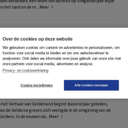
k deel behandelt een team van auteurs op toegankelijke wijze
 het land en de m...
Meer
N
Quantity
29,90
−
+
In winkelwagen
1
sdag in
Over de cookies op deze website
We gebruiken cookies om content en advertenties te personaliseren, om
functies voor social media te bieden en om ons websiteverkeer te
r
Plaats op wensenlijst
analyseren. Ook delen we informatie over jouw gebruik van onze site met
onze partners voor social media, adverteren en analyse.
Privacy- en cookieverklaring
ls zelfstandig graafschap en
van 1025 tot 1543)
Cookie-instellingen
Alle cookies toestaan
hoeven
,
Maarten Gubbels
,
Michel Melenhorst
|
Boom
 het Verhaal van Gelderland begint duizend jaar geleden,
an de Gelderse graven zich vestigde in de omgeving van de
Geldern. In de eeuwen da...
Meer