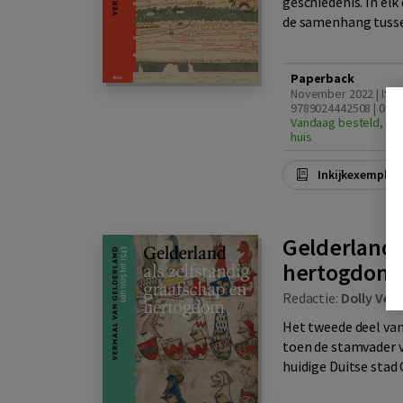
geschiedenis. In el
de samenhang tussen
Paperback
November 2022 | ISB
9789024442508 | 01.0
Vandaag besteld, din
huis
Inkijkexemplaa
Gelderland a
hertogdom (
Redactie:
Dolly Ver
Het tweede deel van
toen de stamvader v
huidige Duitse stad 