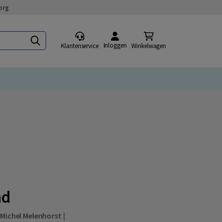
org
Inloggen
Klantenservice
Winkelwagen
nd
,
Michel Melenhorst
|