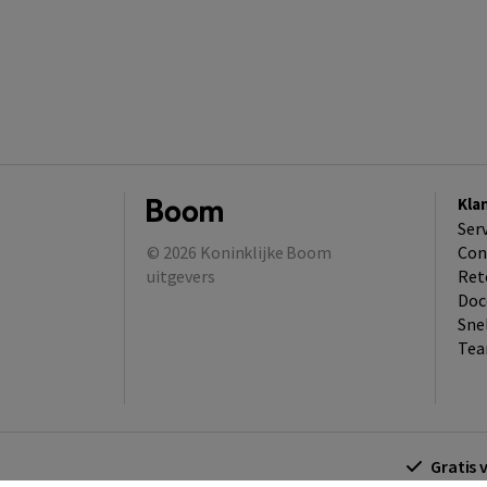
Kla
Ser
© 2026
Koninklijke Boom
Con
uitgevers
Ret
Doc
Sne
Tea
Gratis 