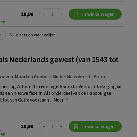
Quantity
N
29,90
−
+
In winkelwagen
1
gen
r
Plaats op wensenlijst
als Nederlands gewest (van 1543 tot
hoeven
,
Maarten Gubbels
,
Michel Melenhorst
|
Boom
 hertog Willem II in een legerkamp bij Venlo in 1543 ging de
is een nieuwe fase in. Als onderdeel van de Habsburgse
 lot van Gelre voortaan ...
Meer
Quantity
N
29,90
−
+
In winkelwagen
1
gen