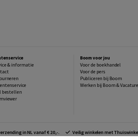
ntenservice
Boom voor jou
vice & informatie
Voor de boekhandel
tact
Voor de pers
ourneren
Publiceren bij Boom
entenservice
Werken bij Boom & Vacatur
l bestellen
mviewer
verzending in NL vanaf € 20,-.
Veilig winkelen met Thuiswin