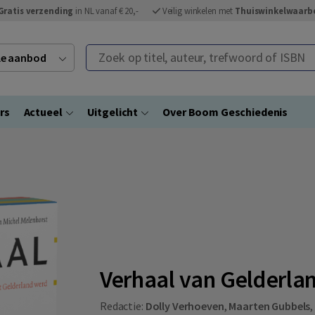
Gratis verzending
in NL vanaf € 20,-
Veilig winkelen met
Thuiswinkelwaarb
Zoek op titel, auteur, trefwoord of ISBN
ele aanbod
rs
Actueel
Uitgelicht
Over Boom Geschiedenis
Verhaal van Gelderla
Redactie:
Dolly Verhoeven
,
Maarten Gubbels