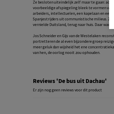
Ze besloten uiteindelijk zelf maar te gaan: ac
voorbeeldige afspiegeling bleek te vormen van 
arbeiders, intellectuelen, een kapelaan en een d
Spanjestrijders uit communistische milieus. Ze
vernielde Duitsland, terug naar huis. Daar wach
Jos Schneider en Gijs van de Westelaken reconst
portretteren de al even bijzondere groep reizi
meer geluk dan wijsheid het ene concentratiek
van hen, de oorlog nooit zou ophouden.
Reviews 'De bus uit Dachau'
Er zijn nog geen reviews voor dit product