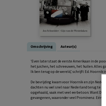
Omschrijving
Auteur(s)
'Even later staat de eerste Amerikaan in de poo
het juichen, het schreeuwen, het huilen. Alles ga
Ik ben terug op de wereld,' schrijft Ed. Hoornik i
De bevrijding kwam voor Hoornik en zijn Nederl
dachten nu wel snel naar Nederland terug te ku
opgehaald, vaak met veel eerbetoon. Want Dac
gevangenen, waaronder veel Prominenz. Eén land