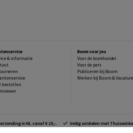
ntenservice
Boom voor jou
vice & informatie
Voor de boekhandel
tact
Voor de pers
ourneren
Publiceren bij Boom
entenservice
Werken bij Boom & Vacatur
l bestellen
mviewer
verzending in NL vanaf € 20,-.
Veilig winkelen met Thuiswin