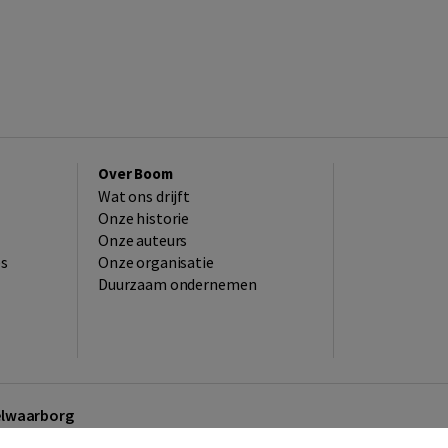
Over Boom
Wat ons drijft
Onze historie
Onze auteurs
es
Onze organisatie
Duurzaam ondernemen
kelwaarborg