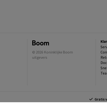
Kla
Ser
© 2026
Koninklijke Boom
Con
uitgevers
Ret
Doc
Sne
Tea
Gratis 