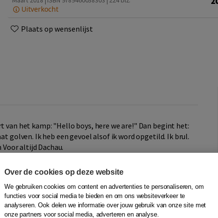
2
Maart 2018 | ISBN 9789460038303
| 224 blz.
Uitverkocht
Plaats op wensenlijst
rt van het kamp: "Hello boys, here we are!" Dan begint het:
at golven. Ik heb een gevoel alsof ik word opgetild. Ik brul.
n Voor altijd Dachau.
andse medegevangenen op 29 april 1945, om 17.28 uur. Zij
Over de cookies op deze website
nnen. De Denen, de Noren, de Fransen, allemaal werden ze
We gebruiken cookies om content en advertenties te personaliseren, om
hau was een concentratiekamp voor vooral politieke
functies voor social media te bieden en om ons websiteverkeer te
 echter liet niets van zich horen: Nederland.
analyseren. Ook delen we informatie over jouw gebruik van onze site met
onze partners voor social media, adverteren en analyse.