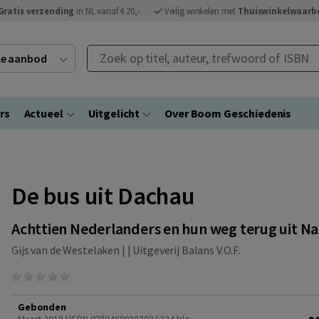
Gratis verzending
in NL vanaf € 20,-
Veilig winkelen met
Thuiswinkelwaarb
Zoek op titel, auteur, trefwoord of ISBN
ele aanbod
rs
Actueel
Uitgelicht
Over Boom Geschiedenis
De bus uit Dachau
Achttien Nederlanders en hun weg terug uit N
Gijs van de Westelaken | |
Uitgeverij Balans V.O.F.
Gebonden