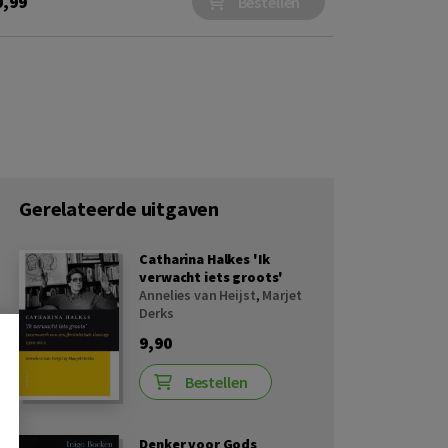
0,99
Bestellen
Gerelateerde uitgaven
Catharina Halkes 'Ik
verwacht iets groots'
Annelies van Heijst
,
Marjet
Derks
9,90
Bestellen
Denker voor Gods