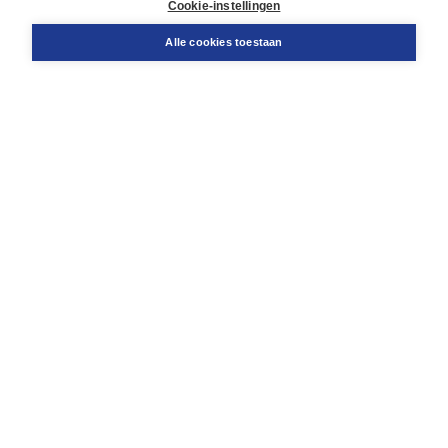
Cookie-instellingen
Snel bestellen
Teamviewer
Alle cookies toestaan
Boom voor jou
Voor de boekhandel
Voor de pers
Publiceren bij Boom
Werken bij Boom & Vacatures
Over Boom
Wat ons drijft
Onze historie
Onze auteurs
Onze organisatie
Duurzaam ondernemen
Gratis verzending in NL vanaf € 20,-.
Veilig winkelen met Thuiswinkelwaarborg