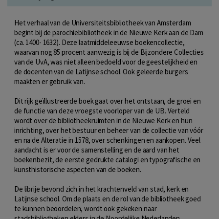
Het verhaal van de Universiteitsbibliotheek van Amsterdam
begint bij de parochiebibliotheek in de Nieuwe Kerk aan de Dam
(ca. 1400- 1632). Deze laatmiddeleeuwse boekencollectie,
waarvan nog 85 procent aanwezig is bij de Bijzondere Collecties
van de UvA, was niet alleen bedoeld voor de geestelijkheid en
de docenten van de Latijnse school. Ook geleerde burgers
maakten er gebruik van.
Dit rijk geïllustreerde boek gaat over het ontstaan, de groei en
de functie van deze vroegste voorloper van de UB. Verteld
wordt over de bibliotheekruimten in de Nieuwe Kerk en hun
inrichting, over het bestuur en beheer van de collectie van vóór
en na de Alteratie in 1578, over schenkingen en aankopen. Veel
aandacht is er voor de samenstelling en de aard van het
boekenbezit, de eerste gedrukte catalogi en typografische en
kunsthistorische aspecten van de boeken.
De librije bevond zich in het krachtenveld van stad, kerk en
Latijnse school. Om de plaats en de rol van de bibliotheek goed
te kunnen beoordelen, wordt ook gekeken naar
stadsbibliotheken elders in de Noordelijke Nederlanden.