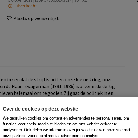
Oktober 2017 | ISBN 9789035143814
| 304 blz.
Uitverkocht
Plaats op wensenlijst
en inzien dat de strijd is buiten onze kleine kring, onze
en de Haan-Zwagerman (1891-1986) is al ver in de dertig
 leven helemaal om te gooien. Zij gaat de politiek in en
die en kadercursussen klimt ze op tot vertrouwelinge van
Over de cookies op deze website
We gebruiken cookies om content en advertenties te personaliseren, om
utionair Socialistische Partij, richt een vrouwenbond op
functies voor social media te bieden en om ons websiteverkeer te
at voorop bij een grote werklozenstaking in de
analyseren. Ook delen we informatie over jouw gebruik van onze site met
bureau voor geboorteregeling in Hoorn en treedt zij als
onze partners voor social media, adverteren en analyse.