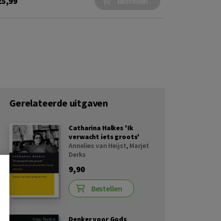
25,99
Bestellen
Gerelateerde uitgaven
Catharina Halkes 'Ik
verwacht iets groots'
Annelies van Heijst
,
Marjet
Derks
9,90
Bestellen
Denker voor Gods