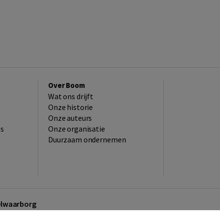
Over Boom
Wat ons drijft
Onze historie
Onze auteurs
es
Onze organisatie
Duurzaam ondernemen
kelwaarborg