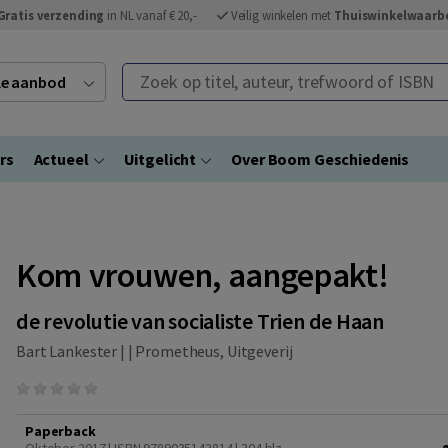
Gratis verzending
in NL vanaf € 20,-
Veilig winkelen met
Thuiswinkelwaarb
Zoek op titel, auteur, trefwoord of ISBN
ele aanbod
rs
Actueel
Uitgelicht
Over Boom Geschiedenis
Kom vrouwen, aangepakt!
de revolutie van socialiste Trien de Haan
Bart Lankester | |
Prometheus, Uitgeverij
Paperback