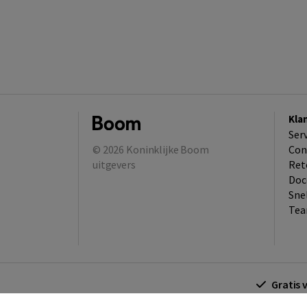
Kla
Ser
© 2026
Koninklijke Boom
Con
uitgevers
Ret
Doc
Sne
Tea
Gratis 