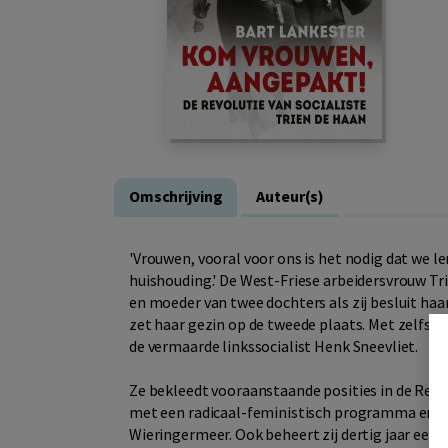
Omschrijving
Auteur(s)
'Vrouwen, vooral voor ons is het nodig dat we ler
huishouding.' De West-Friese arbeidersvrouw Tri
en moeder van twee dochters als zij besluit haar
zet haar gezin op de tweede plaats. Met zelfstu
de vermaarde linkssocialist Henk Sneevliet.
Ze bekleedt vooraanstaande posities in de Revol
met een radicaal-feministisch programma en ga
Wieringermeer. Ook beheert zij dertig jaar een 