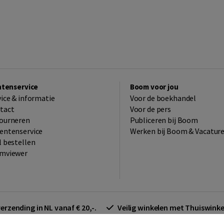
ntenservice
Boom voor jou
vice & informatie
Voor de boekhandel
tact
Voor de pers
ourneren
Publiceren bij Boom
entenservice
Werken bij Boom & Vacatur
l bestellen
mviewer
verzending in NL vanaf € 20,-.
Veilig winkelen met Thuiswin